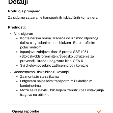
Detalji
Područja primjene:
Za sigurno zatvaranje transportnih i skladišnih kontejnera
Prednosti:
Vrlo siguran
Kontejnerska brava izrađena od iznimno otpornog
čelika s ugrađenim monoblokom i Euro profilnim
polucilindrom
Ispunjava zahtjeve klase 5 prema SSF 1051
(Stöldskyddsföreningen, Švedsko udruženje za
prevenciju krađa), odgovara klasi CEN 6
Svi dijelovi posebno zaštićeni protiv korozije
Jednostavno i fleksibilno rukovanje
Za montažu stezaljkama
Odgovara najčešćim transportnim i skladišnim
kontejnerima
Može se rastaviti u bilo kojem trenutku bez ostavljanja
tragova na objektu
Opseg isporuke