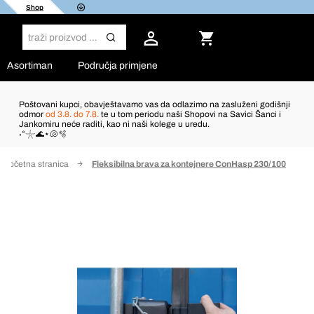
Shop
Asortiman
Područja primjene
Poštovani kupci, obavještavamo vas da odlazimo na zasluženi godišnji
odmor
od 3.8. do 7.8.
te u tom periodu naši Shopovi na Savici Šanci i
Jankomiru neće raditi, kao ni naši kolege u uredu.
˖°𓇼🌊⋆🐚🫧
Početna stranica
Fleksibilna brava za kontejnere ConHasp 230/100