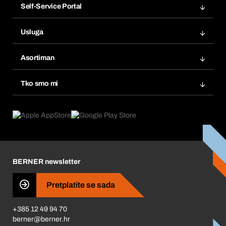
Self-Service Portal
Narudžbe
Usluga
Fakture
Bera Modul
Popisi želja
Asortiman
eProcurement
Ponovno naručivanje
Inovacije proizvoda
Tražitelji proizvoda
Tko smo mi
Pretplate
Područja primjene
Što nudimo
Povrati & Reklamacije
Product Compliance
Što nas pokreće
Korporativna društvena odgovornost
Karijera
BERNER newsletter
Business Conduct
Pretplatite se sada
+385 12 49 94 70
berner@berner.hr