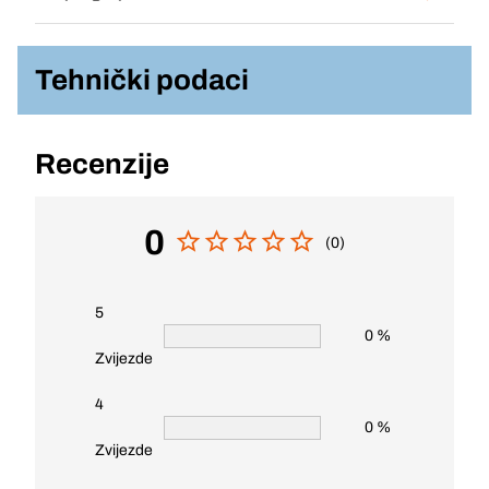
Tehnički podaci
Recenzije
0
(0)
5
0 %
Zvijezde
4
0 %
Zvijezde