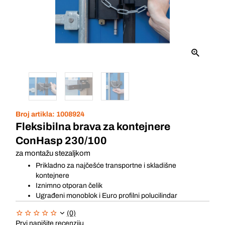
Broj artikla:
1008924
Fleksibilna brava za kontejnere
ConHasp 230/100
za montažu stezaljkom
Prikladno za najčešće transportne i skladišne
kontejnere
Iznimno otporan čelik
Ugrađeni monoblok i Euro profilni polucilindar
(0)
Prvi napišite recenziju