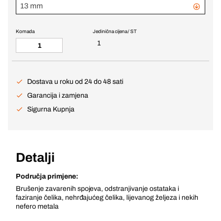
13 mm
Komada
Jedinična cijena / ST
1
Dostava u roku od 24 do 48 sati
Garancija i zamjena
Sigurna Kupnja
Detalji
Područja primjene:
Brušenje zavarenih spojeva, odstranjivanje ostataka i
faziranje čelika, nehrđajućeg čelika, lijevanog željeza i nekih
nefero metala