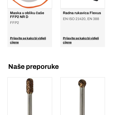
Maska u obliku čaše
Radna rukavica Flexus
FFP2 NR D
EN ISO 21420, EN 388
FFP2
Prijavite se kako bi vidjeli
Prijavite se kako bi vidjeli
cijene
cijene
Naše preporuke