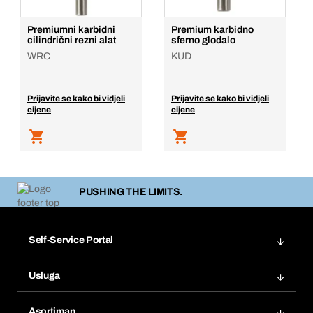
Premiumni karbidni
Premium karbidno
cilindrični rezni alat
sferno glodalo
WRC
KUD
Prijavite se kako bi vidjeli
Prijavite se kako bi vidjeli
cijene
cijene
PUSHING THE LIMITS.
Self-Service Portal
Narudžbe
Usluga
Fakture
Bera Modul
Popisi želja
Asortiman