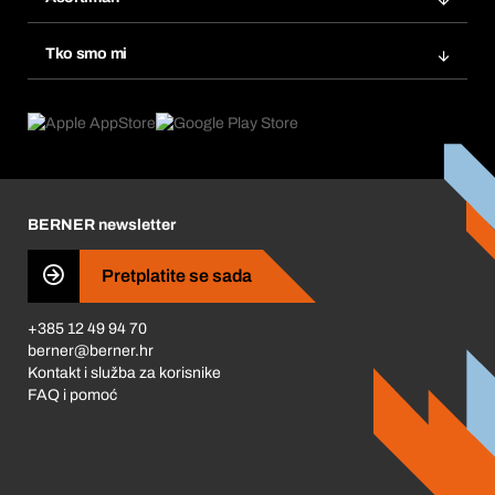
eProcurement
Ponovno naručivanje
Inovacije proizvoda
Tražitelji proizvoda
Tko smo mi
Pretplate
Područja primjene
Što nudimo
Povrati & Reklamacije
Product Compliance
Što nas pokreće
Korporativna društvena odgovornost
Karijera
BERNER newsletter
Business Conduct
Pretplatite se sada
+385 12 49 94 70
berner@berner.hr
Kontakt i služba za korisnike
FAQ i pomoć