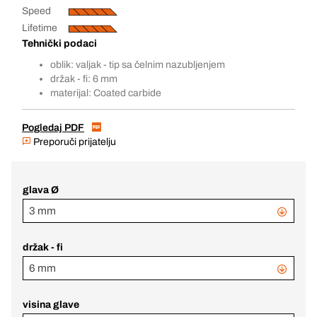
Speed
Lifetime
Tehnički podaci
oblik: valjak - tip sa čelnim nazubljenjem
držak - fi: 6 mm
materijal: Coated carbide
Pogledaj PDF
Preporuči prijatelju
glava Ø
3 mm
držak - fi
6 mm
visina glave