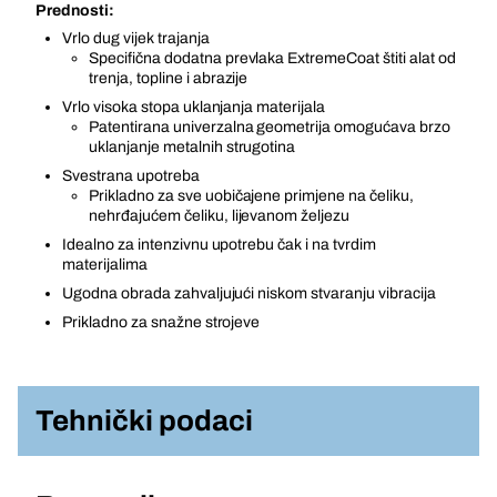
Prednosti:
Vrlo dug vijek trajanja
Specifična dodatna prevlaka ExtremeCoat štiti alat od
trenja, topline i abrazije
Vrlo visoka stopa uklanjanja materijala
Patentirana univerzalna geometrija omogućava brzo
uklanjanje metalnih strugotina
Svestrana upotreba
Prikladno za sve uobičajene primjene na čeliku,
nehrđajućem čeliku, lijevanom željezu
Idealno za intenzivnu upotrebu čak i na tvrdim
materijalima
Ugodna obrada zahvaljujući niskom stvaranju vibracija
Prikladno za snažne strojeve
Tehnički podaci