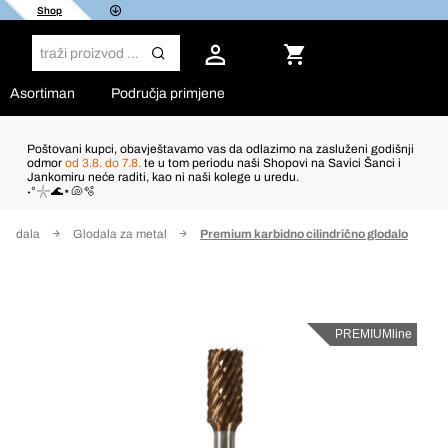
Shop
Asortiman
Područja primjene
Poštovani kupci, obavještavamo vas da odlazimo na zasluženi godišnji
odmor
od 3.8. do 7.8.
te u tom periodu naši Shopovi na Savici Šanci i
Jankomiru neće raditi, kao ni naši kolege u uredu.
˖°𓇼🌊⋆🐚🫧
Glodala
Glodala za metal
Premium karbidno cilindrično glodalo
PREMIUMline