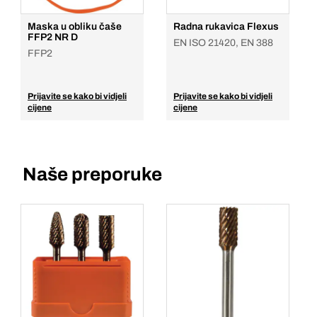
Maska u obliku čaše
Radna rukavica Flexus
FFP2 NR D
EN ISO 21420, EN 388
FFP2
Prijavite se kako bi vidjeli
Prijavite se kako bi vidjeli
cijene
cijene
Naše preporuke