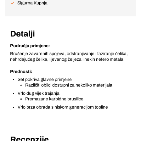
Sigurna Kupnja
Detalji
Područja primjene:
Brušenje zavarenih spojeva, odstranjivanje i faziranje čelika,
nehrđajućeg čelika, lijevanog željeza i nekih nefero metala
Prednosti:
Set pokriva glavne primjene
Različiti oblici dostupni za nekoliko materijala
Vrlo dug vijek trajanja
Premazane karbidne brusilice
Vrlo brza obrada s niskom generacijom topline
Recenzije