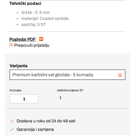
Tehnički podaci
držak - fi: 6 mm
materijal: Coated carbide
sadržaj: 5 ST
Pogledaj PDF
Preporuči prijatelju
Varijanta
Premium karbidni set glodala - 5 komada
Komada
Jedinična cijena / ST
1
Dostava u roku od 24 do 48 sati
Garancija i zamjena