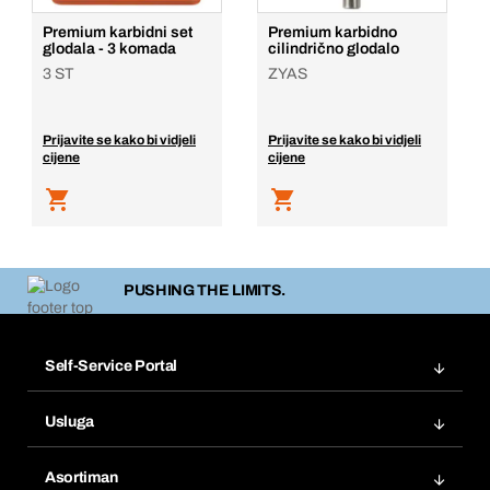
Premium karbidni set
Premium karbidno
glodala - 3 komada
cilindrično glodalo
3 ST
ZYAS
Prijavite se kako bi vidjeli
Prijavite se kako bi vidjeli
cijene
cijene
PUSHING THE LIMITS.
Self-Service Portal
Narudžbe
Usluga
Fakture
Bera Modul
Popisi želja
Asortiman