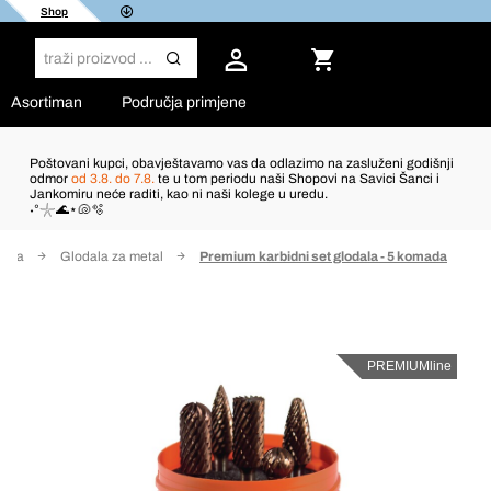
Shop
Asortiman
Područja primjene
Poštovani kupci, obavještavamo vas da odlazimo na zasluženi godišnji
odmor
od 3.8. do 7.8.
te u tom periodu naši Shopovi na Savici Šanci i
Jankomiru neće raditi, kao ni naši kolege u uredu.
˖°𓇼🌊⋆🐚🫧
dala
Glodala za metal
Premium karbidni set glodala - 5 komada
PREMIUMline