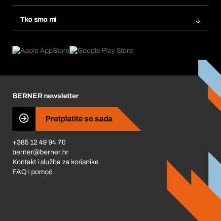
eProcurement
Ponovno naručivanje
Inovacije proizvoda
Tražitelji proizvoda
Tko smo mi
Pretplate
Područja primjene
Što nudimo
Povrati & Reklamacije
Product Compliance
Što nas pokreće
Korporativna društvena odgovornost
Karijera
BERNER newsletter
Business Conduct
Pretplatite se sada
+385 12 49 94 70
berner@berner.hr
Kontakt i služba za korisnike
FAQ i pomoć