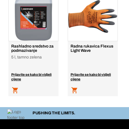
Rashladno sredstvo za
Radna rukavica Flexus
podmazivanje
Light Wave
5 l, tamno zelena
Prijavite se kako bi vidjeli
Prijavite se kako bi vidjeli
cijene
cijene
PUSHING THE LIMITS.