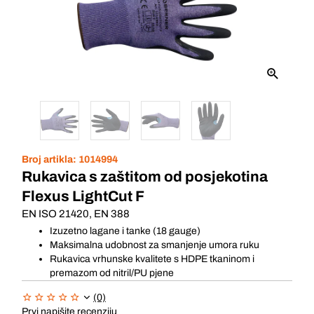
Broj artikla:
1014994
Rukavica s zaštitom od posjekotina
Flexus LightCut F
EN ISO 21420, EN 388
Izuzetno lagane i tanke (18 gauge)
Maksimalna udobnost za smanjenje umora ruku
Rukavica vrhunske kvalitete s HDPE tkaninom i
premazom od nitril/PU pjene
(0)
Prvi napišite recenziju