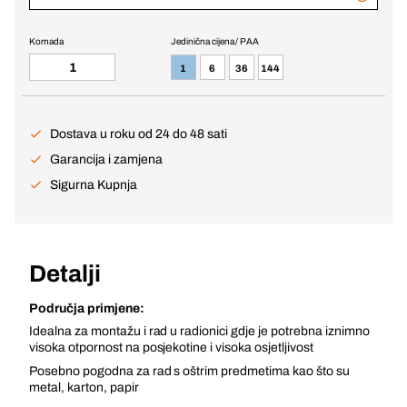
Komada
Jedinična cijena / PAA
1
6
36
144
Dostava u roku od 24 do 48 sati
Garancija i zamjena
Sigurna Kupnja
Detalji
Područja primjene:
Idealna za montažu i rad u radionici gdje je potrebna iznimno
visoka otpornost na posjekotine i visoka osjetljivost
Posebno pogodna za rad s oštrim predmetima kao što su
metal, karton, papir