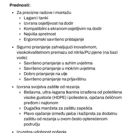
Prednosti:
Za precizne radove i montažu
Lagani i tanki
Izvrsna osjetljivost na dodir
Kompatibilni s ekranom osjetljivim na dodir
Najviša spretnost
Ergonomski savršeno pristajanje
Sigurno prianjanje zahvaljujući inovativnom,
visokokvalitetnom premazu od nitrila/PU pjene (na bazi
vode)
Savršeno prianjanje u suhim uvjetima
Savršeno prianjanje u mokrim uvjetima
Dobro prianjanje na ulje
Savršeno prianjanje na prljavštinu
Izvrsna svojstva zaštite od rezanja
Bešavna, ultra-lagana tkanina izrađena od polietilena
visoke gustoće (HDPE) i poliestera, ojačana čeličnom
pređom i najlonom
Dugačka manžeta za zaštitu zapešća
Plavo ojačanje između palca i kažiprsta za dodatnu
zaštitu od rezanja u ovom često opterećenom
području
Izuzetna udobnost nošenja