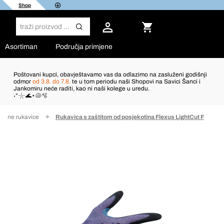
Shop
Asortiman
Područja primjene
Poštovani kupci, obavještavamo vas da odlazimo na zasluženi godišnji
odmor
od 3.8. do 7.8.
te u tom periodu naši Shopovi na Savici Šanci i
Jankomiru neće raditi, kao ni naši kolege u uredu.
˖°𓇼🌊⋆🐚🫧
titne rukavice
Rukavica s zaštitom od posjekotina Flexus LightCut F