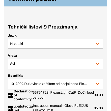
Tehnički listovi & Preuzimanja
Jezik
Hrvatski
Vrsta
Svi
Br. artikla
1014994 Rukavica s zaštitom od posjekotina Flexus LightCut F
Declaration
66764723_FlexusLightCutF_DoC+food
30.03.202
of
cert.pdf
conformity
Instruction manual - Glove FLEXUS
uputstvo za
05.06.202
rad
LIGHTCUT F