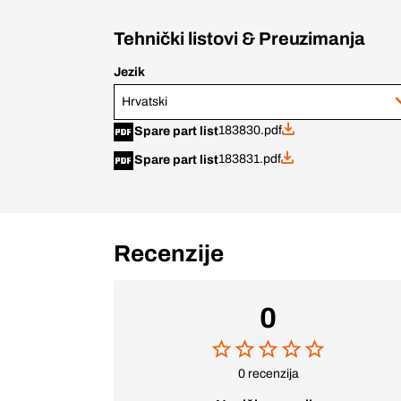
Tehnički listovi & Preuzimanja
Jezik
Hrvatski
183830.pdf
Spare part list
183831.pdf
Spare part list
Recenzije
0
0 recenzija