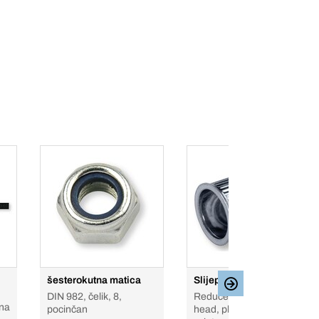
šesterokutna matica
Slijepa zakivna matica
DIN 982, čelik, 8,
Reduced countersunk
 na
pocinčan
head, plemeniti čelik A2,