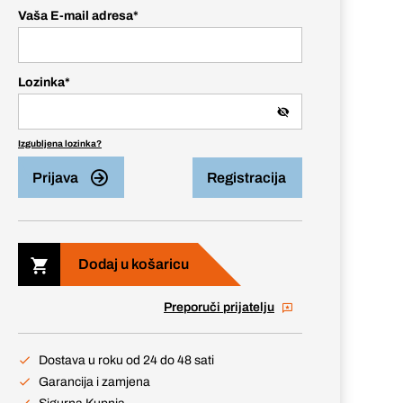
Vaša E-mail adresa
*
Lozinka
*
Izgubljena lozinka?
Prijava
Registracija
Dodaj u košaricu
Preporuči prijatelju
Dostava u roku od 24 do 48 sati
Garancija i zamjena