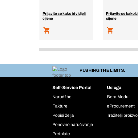
Prijavite se kako bi vidjeli
Prijavite se kako bi
cijene
cijene
PUSHING THE LIMITS.
Self-Service Portal
Usluga
Narudžbe
Bera Modul
Fakture
eProcurement
Popisi želja
Tražitelji proizv
Ponovno naručivanje
Pretplate