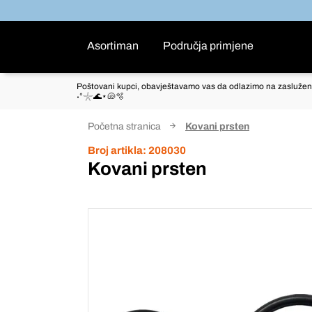
Asortiman
Područja primjene
Poštovani kupci, obavještavamo vas da odlazimo na zaslužen
˖°𓇼🌊⋆🐚🫧
Početna stranica
Kovani prsten
Broj artikla:
208030
Kovani prsten