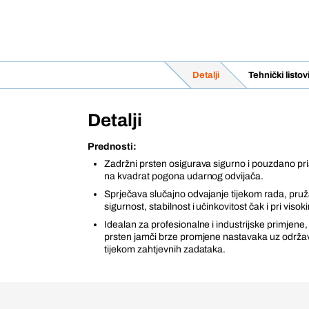
Detalji
Tehnički listo
Detalji
Prednosti:
Zadržni prsten osigurava sigurno i pouzdano pr
na kvadrat pogona udarnog odvijača.
Sprječava slučajno odvajanje tijekom rada, pru
sigurnost, stabilnost i učinkovitost čak i pri vi
Idealan za profesionalne i industrijske primjene,
prsten jamči brze promjene nastavaka uz održa
tijekom zahtjevnih zadataka.