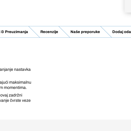
vi & Preuzimanja
Recenzije
Naše preporuke
Dodaj oda
ianjanje nastavka
žajući maksimalnu
sokim momentima.
 ovaj zadržni
vanje čvrste veze