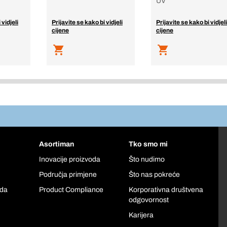
UV
 vidjeli
Prijavite se kako bi vidjeli
Prijavite se kako bi vidjeli
cijene
cijene
Asortiman
Tko smo mi
Inovacije proizvoda
Što nudimo
Područja primjene
Što nas pokreće
oda
Product Compliance
Korporativna društvena
odgovornost
Karijera