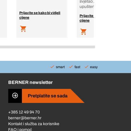
svjetao / crn, smanjena
upuštena g
Prijavite se kako bi vidjeli
Prijavite se kako bi vidjeli
cijene
cijene
smart
fast
easy
BERNER newsletter
Pretplatite se sada
+385 12 49 94 70
berner@berner.hr
Kontakt i služba za korisnike
FAQ i pomoć