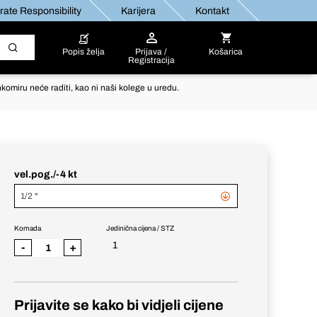
ate Responsibility
Karijera
Kontakt
Popis želja
Prijava /
Košarica
Registracija
komiru neće raditi, kao ni naši kolege u uredu.
vel.pog./-4 kt
1/2 "
Komada
Jedinična cijena / STZ
1
-
+
Prijavite se kako bi vidjeli cijene