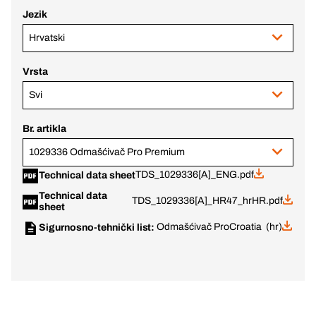
Jezik
Hrvatski
Vrsta
Svi
Br. artikla
1029336 Odmašćivač Pro Premium
TDS_1029336[A]_ENG.pdf
Technical data sheet
Technical data
TDS_1029336[A]_HR47_hrHR.pdf
sheet
Odmašćivač Pro
Croatia (hr)
Sigurnosno-tehnički list: