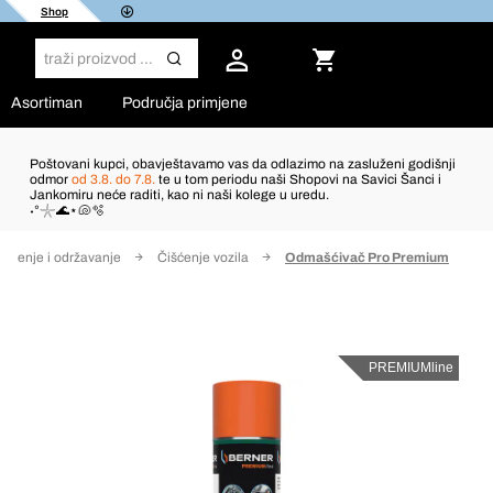
Shop
Asortiman
Područja primjene
Poštovani kupci, obavještavamo vas da odlazimo na zasluženi godišnji
odmor
od 3.8. do 7.8.
te u tom periodu naši Shopovi na Savici Šanci i
Jankomiru neće raditi, kao ni naši kolege u uredu.
˖°𓇼🌊⋆🐚🫧
išćenje i održavanje
Čišćenje vozila
Odmašćivač Pro Premium
PREMIUMline