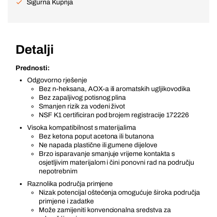
Sigurna Kupnja
Detalji
Prednosti:
Odgovorno rješenje
Bez n-heksana, AOX-a ili aromatskih ugljikovodika
Bez zapaljivog potisnog plina
Smanjen rizik za vodeni život
NSF K1 certificiran pod brojem registracije 172226
Visoka kompatibilnost s materijalima
Bez ketona poput acetona ili butanona
Ne napada plastične ili gumene dijelove
Brzo isparavanje smanjuje vrijeme kontakta s
osjetljivim materijalom i čini ponovni rad na području
nepotrebnim
Raznolika područja primjene
Nizak potencijal oštećenja omogućuje široka područja
primjene i zadatke
Može zamijeniti konvencionalna sredstva za