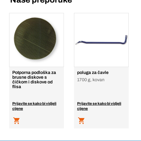
Potporna podloška za
poluga za čavle
brusne diskove s
1700 g, kovan
čičkom i diskove od
flisa
Prijavite se kako bi vidjeli
Prijavite se kako bi vidjeli
cijene
cijene