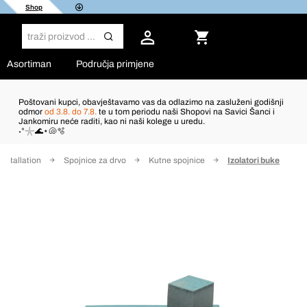
Shop
Asortiman
Područja primjene
Poštovani kupci, obavještavamo vas da odlazimo na zasluženi godišnji
odmor
od 3.8. do 7.8.
te u tom periodu naši Shopovi na Savici Šanci i
Jankomiru neće raditi, kao ni naši kolege u uredu.
˖°𓇼🌊⋆🐚🫧
installation
Spojnice za drvo
Kutne spojnice
Izolatori buke