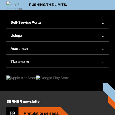
PUSHING THE LIMITS.
Self-Service Portal
Narudžbe
Usluga
Fakture
Bera Modul
Popisi želja
Asortiman
eProcurement
Ponovno naručivanje
Inovacije proizvoda
Tražitelji proizvoda
Tko smo mi
Pretplate
Područja primjene
Što nudimo
Povrati & Reklamacije
Product Compliance
Što nas pokreće
Korporativna društvena odgovornost
Karijera
BERNER newsletter
Business Conduct
Pretplatite se sada