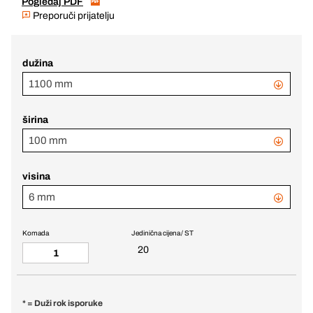
Pogledaj PDF
Preporuči prijatelju
dužina
1100 mm
širina
100 mm
visina
6 mm
Komada
Jedinična cijena / ST
20
* = Duži rok isporuke