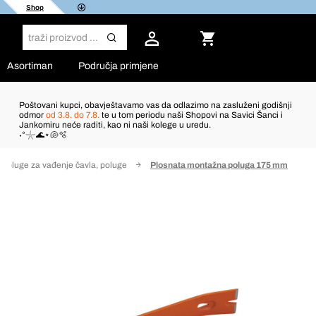
Shop
Asortiman
Područja primjene
Poštovani kupci, obavještavamo vas da odlazimo na zasluženi godišnji
odmor
od 3.8. do 7.8.
te u tom periodu naši Shopovi na Savici Šanci i
Jankomiru neće raditi, kao ni naši kolege u uredu.
˖°𓇼🌊⋆🐚🫧
Poluge za vađenje čavla, poluge
Plosnata montažna poluga 175 mm