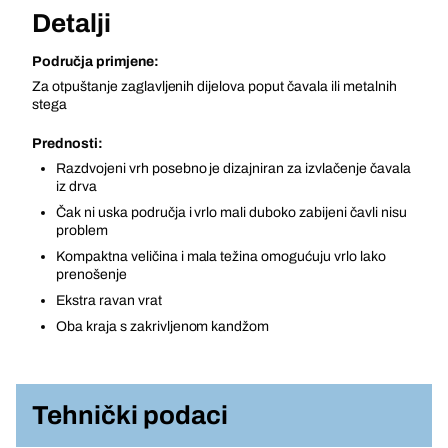
Detalji
Područja primjene:
Za otpuštanje zaglavljenih dijelova poput čavala ili metalnih
stega
Prednosti:
Razdvojeni vrh posebno je dizajniran za izvlačenje čavala
iz drva
Čak ni uska područja i vrlo mali duboko zabijeni čavli nisu
problem
Kompaktna veličina i mala težina omogućuju vrlo lako
prenošenje
Ekstra ravan vrat
Oba kraja s zakrivljenom kandžom
Tehnički podaci