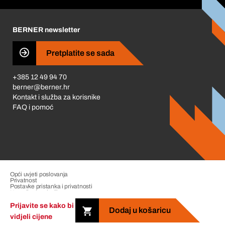
Korporativna društvena odgovornost
Karijera
BERNER newsletter
Business Conduct
Pretplatite se sada
+385 12 49 94 70
berner@berner.hr
Kontakt i služba za korisnike
FAQ i pomoć
Opći uvjeti poslovanja
Privatnost
Postavke pristanka i privatnosti
Upravljanje pritužbama
Impresum
Prijavite se kako bi
Dodaj u košaricu
vidjeli cijene
Copyright &copy; 2026 The Berner Group. All rights reserved.