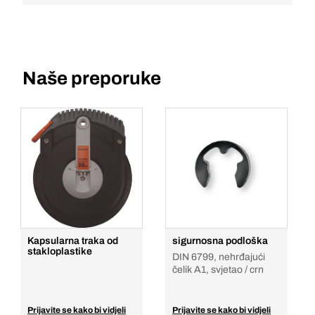
Naše preporuke
Kapsularna traka od
sigurnosna podloška
stakloplastike
DIN 6799, nehrđajući
čelik A1, svjetao / crn
Prijavite se kako bi vidjeli
Prijavite se kako bi vidjeli