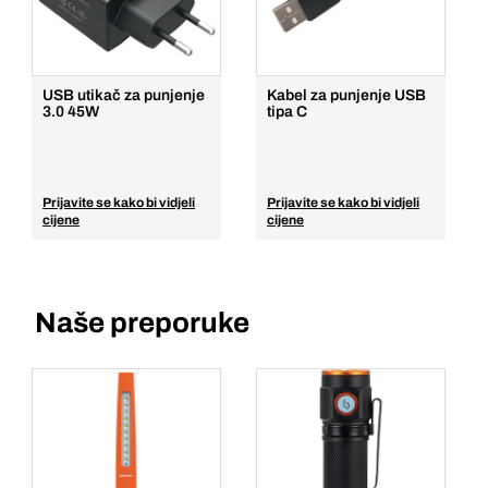
Dodaj u košaricu
USB utikač za punjenje
Kabel za punjenje USB
3.0 45W
tipa C
Prijavite se kako bi vidjeli
Prijavite se kako bi vidjeli
cijene
cijene
Naše preporuke