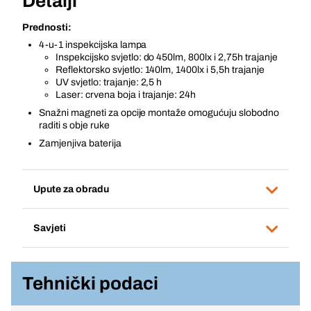
Detalji
Prednosti:
4-u-1 inspekcijska lampa
Inspekcijsko svjetlo: do 450lm, 800lx i 2,75h trajanje
Reflektorsko svjetlo: 140lm, 1400lx i 5,5h trajanje
UV svjetlo: trajanje: 2,5 h
Laser: crvena boja i trajanje: 24h
Snažni magneti za opcije montaže omogućuju slobodno
raditi s obje ruke
Zamjenjiva baterija
Upute za obradu
Savjeti
Tehnički podaci