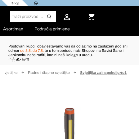
Shop
Asortiman
Područja primjene
Poštovani kupci, obavještavamo vas da odlazimo na zasluženi godišnji
odmor
od 3.8. do 7.8.
te u tom periodu naši Shopovi na Savici Šanci i
Jankomiru neće raditi, kao ni naši kolege u uredu.
˖°𓇼🌊⋆🐚🫧
 svjetiljke
Radne i štapne svjetiljke
Svjetiljka za inspekciju 4u1