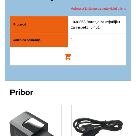
Molimo prijavite se da biste vidjeli cijene
1030263 Baterija za svjetiljku
za inspekciju 4u1
1
Baterija za svjetiljku za inspekciju 4u1
Br. artikla: 1030263
Pribor
Prijava
Jedinična cijena/ST
1
Komada