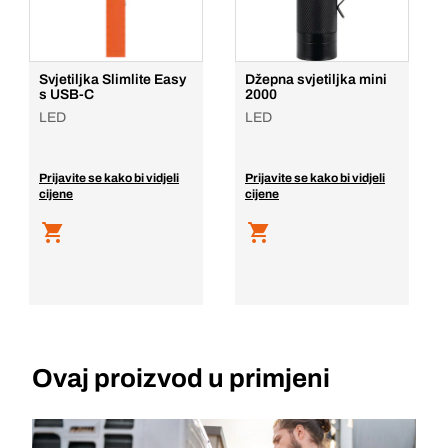
Svjetiljka Slimlite Easy
Džepna svjetiljka mini
s USB-C
2000
LED
LED
Prijavite se kako bi vidjeli
Prijavite se kako bi vidjeli
cijene
cijene
Ovaj proizvod u primjeni