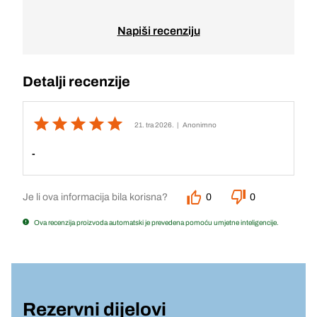
Napiši recenziju
Detalji recenzije
21. tra 2026.
| Anonimno
-
Je li ova informacija bila korisna?
0
0
Ova recenzija proizvoda automatski je prevedena pomoću umjetne inteligencije.
Rezervni dijelovi