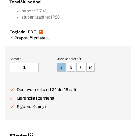
Tehnički podaci
napon: 3.7 V
stupanj zaštite: IP20
Pogledaj PDF
Preporuči prijatelju
Komada
Jedinična cijena / ST
1
3
5
10
Dostava u roku od 24 do 48 sati
Garancija i zamjena
Sigurna Kupnja