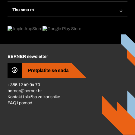
Ponovno naručivanje
Inovacije proizvoda
Tražitelji proizvoda
Tko smo mi
Pretplate
Područja primjene
Što nudimo
Povrati & Reklamacije
Product Compliance
Što nas pokreće
Korporativna društvena odgovornost
Karijera
BERNER newsletter
Business Conduct
Pretplatite se sada
+385 12 49 94 70
berner@berner.hr
Kontakt i služba za korisnike
FAQ i pomoć