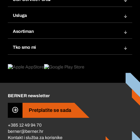
Narudžbe
Usluga
Fakture
Bera Modul
Popisi želja
Asortiman
eProcurement
Ponovno naručivanje
Inovacije proizvoda
Tražitelji proizvoda
Tko smo mi
Pretplate
Područja primjene
Što nudimo
Povrati & Reklamacije
Product Compliance
Što nas pokreće
Korporativna društvena odgovornost
Karijera
BERNER newsletter
Business Conduct
Pretplatite se sada
+385 12 49 94 70
berner@berner.hr
Kontakt i služba za korisnike