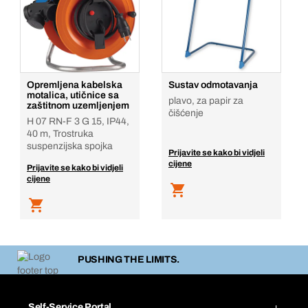
Opremljena kabelska
Sustav odmotavanja
motalica, utičnice sa
plavo, za papir za
zaštitnom uzemljenjem
čišćenje
H 07 RN-F 3 G 15, IP44,
40 m, Trostruka
suspenzijska spojka
Prijavite se kako bi vidjeli
cijene
Prijavite se kako bi vidjeli
cijene
PUSHING THE LIMITS.
Self-Service Portal