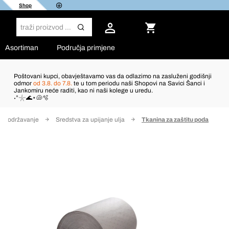
Shop
Asortiman
Područja primjene
Poštovani kupci, obavještavamo vas da odlazimo na zasluženi godišnji
odmor
od 3.8. do 7.8.
te u tom periodu naši Shopovi na Savici Šanci i
Jankomiru neće raditi, kao ni naši kolege u uredu.
˖°𓇼🌊⋆🐚🫧
e i održavanje
Sredstva za upijanje ulja
Tkanina za zaštitu poda