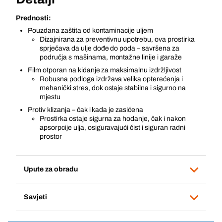
Prednosti:
Pouzdana zaštita od kontaminacije uljem
Dizajnirana za preventivnu upotrebu, ova prostirka
sprječava da ulje dođe do poda – savršena za
područja s mašinama, montažne linije i garaže
Film otporan na kidanje za maksimalnu izdržljivost
Robusna podloga izdržava velika opterećenja i
mehanički stres, dok ostaje stabilna i sigurno na
mjestu
Protiv klizanja – čak i kada je zasićena
Prostirka ostaje sigurna za hodanje, čak i nakon
apsorpcije ulja, osiguravajući čist i siguran radni
prostor
Upute za obradu
Savjeti