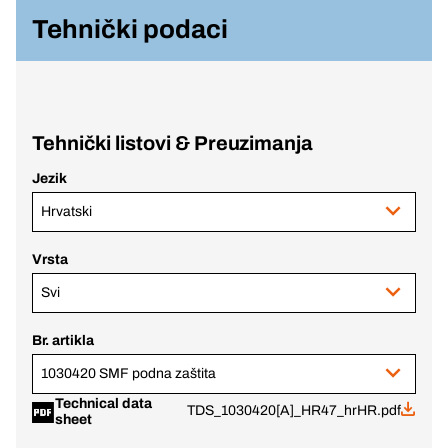
Tehnički podaci
Tehnički listovi & Preuzimanja
Jezik
Hrvatski
Vrsta
Svi
Br. artikla
1030420 SMF podna zaštita
Technical data
TDS_1030420[A]_HR47_hrHR.pdf
sheet