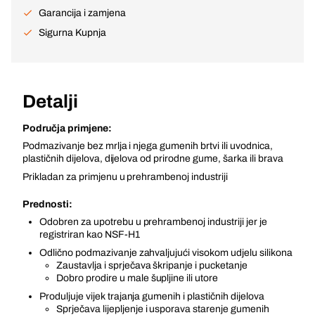
Garancija i zamjena
Sigurna Kupnja
Detalji
Područja primjene:
Podmazivanje bez mrlja i njega gumenih brtvi ili uvodnica,
plastičnih dijelova, dijelova od prirodne gume, šarka ili brava
Prikladan za primjenu u prehrambenoj industriji
Prednosti:
Odobren za upotrebu u prehrambenoj industriji jer je
registriran kao NSF-H1
Odlično podmazivanje zahvaljujući visokom udjelu silikona
Zaustavlja i sprječava škripanje i pucketanje
Dobro prodire u male šupljine ili utore
Produljuje vijek trajanja gumenih i plastičnih dijelova
Sprječava lijepljenje i usporava starenje gumenih