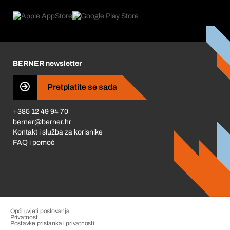
Povrati & Reklamacije
Product Compliance
Što nas pokreće
Korporativna društvena odgovornost
Karijera
BERNER newsletter
Business Conduct
Pretplatite se sada
+385 12 49 94 70
berner@berner.hr
Kontakt i služba za korisnike
FAQ i pomoć
Opći uvjeti poslovanja
Privatnost
Postavke pristanka i privatnosti
Upravljanje pritužbama