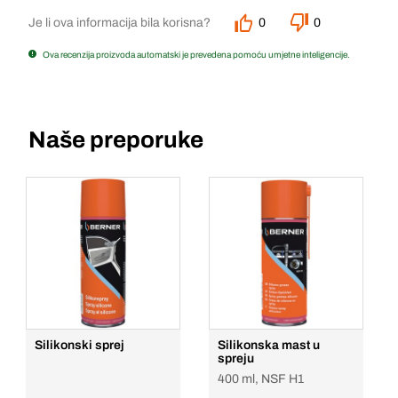
Je li ova informacija bila korisna?
0
0
Ova recenzija proizvoda automatski je prevedena pomoću umjetne inteligencije.
Naše preporuke
Silikonski sprej
Silikonska mast u
spreju
400 ml, NSF H1