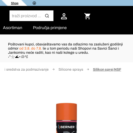
Shop
Asortiman
Područja primjene
Poštovani kupci, obavještavamo vas da odlazimo na zasluženi godišnji
odmor
od 3.8. do 7.8.
te u tom periodu naši Shopovi na Savici Šanci i
Jankomiru neće raditi, kao ni naši kolege u uredu.
˖°𓇼🌊⋆🐚🫧
la i sredstva za podmazivanje
Silicone sprays
Silikon sprej NSF