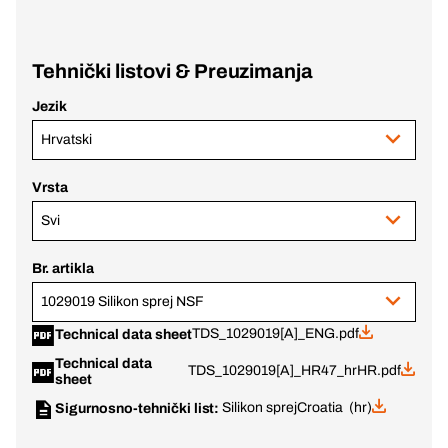
Tehnički listovi & Preuzimanja
Jezik
Hrvatski
Vrsta
Svi
Br. artikla
1029019 Silikon sprej NSF
TDS_1029019[A]_ENG.pdf
Technical data sheet
Technical data
TDS_1029019[A]_HR47_hrHR.pdf
sheet
Silikon sprej
Croatia (hr)
Sigurnosno-tehnički list: