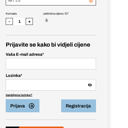
6KT 2.5
Komada
Jedinična cijena / ST
5
-
+
Prijavite se kako bi vidjeli cijene
Vaša E-mail adresa
*
Lozinka
*
Izgubljena lozinka?
Prijava
Registracija