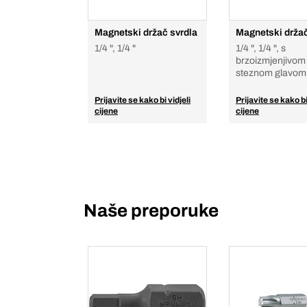
Magnetski držač svrdla
Magnetski držač
1/4 ", 1/4 "
1/4 ", 1/4 ", s
brzoizmjenjivom
steznom glavom
Prijavite se kako bi vidjeli
Prijavite se kako bi
cijene
cijene
Naše preporuke