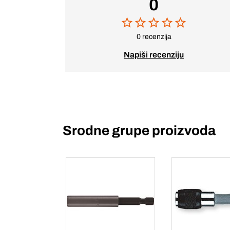
0
0 recenzija
Napiši recenziju
Srodne grupe proizvoda