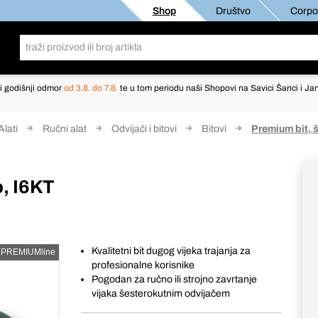
Shop
Društvo
Corpor
i godišnji odmor
od 3.8. do 7.8.
te u tom periodu naši Shopovi na Savici Šanci i Jan
Alati
Ručni alat
Odvijači i bitovi
Bitovi
Premium bit, 
, I6KT
Kvalitetni bit dugog vijeka trajanja za
PREMIUMline
profesionalne korisnike
Pogodan za ručno ili strojno zavrtanje
vijaka šesterokutnim odvijačem