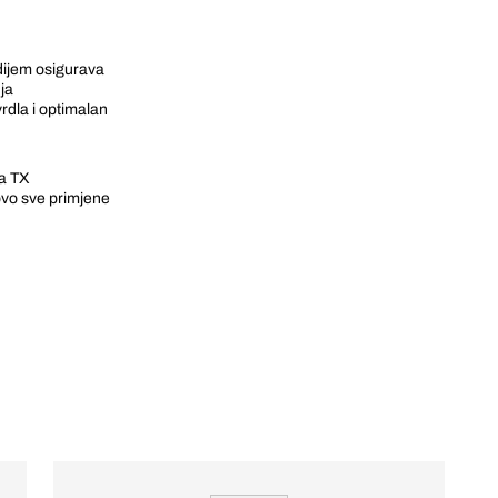
adijem osigurava
nja
vrdla i optimalan
ma TX
ovo sve primjene