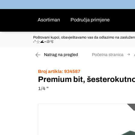
Asortiman
Područja primjene
Poštovani kupci, obavještavamo vas da odlazimo na zaslužen
˖°𓇼🌊⋆🐚🫧
Natrag na pregled
Početna stranica
Broj artikla:
934587
Premium bit, šesterokutno
1/4 "