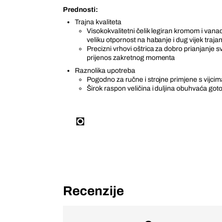
Prednosti:
Trajna kvaliteta
Visokokvalitetni čelik legiran kromom i van
veliku otpornost na habanje i dug vijek traja
Precizni vrhovi oštrica za dobro prianjanje s
prijenos zakretnog momenta
Raznolika upotreba
Pogodno za ručne i strojne primjene s vijci
Širok raspon veličina i duljina obuhvaća got
Recenzije