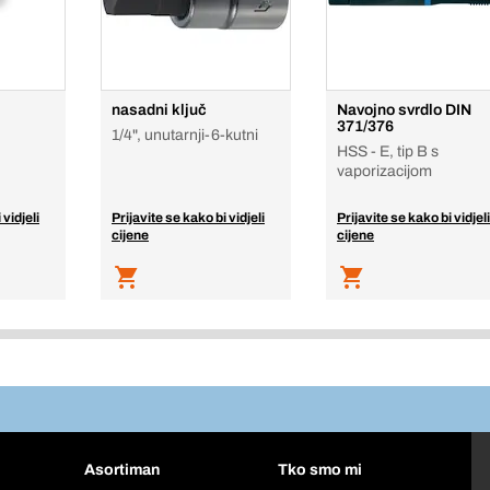
nasadni ključ
Navojno svrdlo DIN
371/376
1/4", unutarnji-6-kutni
HSS - E, tip B s
vaporizacijom
 vidjeli
Prijavite se kako bi vidjeli
Prijavite se kako bi vidjeli
cijene
cijene
Asortiman
Tko smo mi