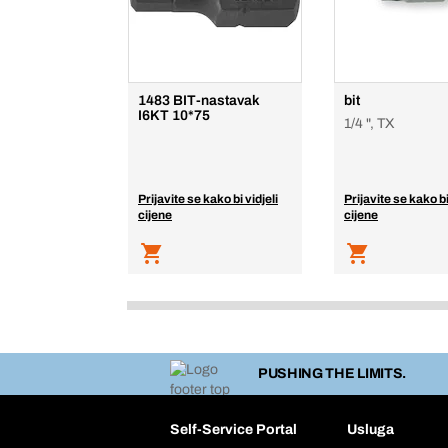
1483 BIT-nastavak
bit
I6KT 10*75
1/4 ", TX
Prijavite se kako bi vidjeli
Prijavite se kako bi
cijene
cijene
PUSHING THE LIMITS.
Self-Service Portal
Usluga