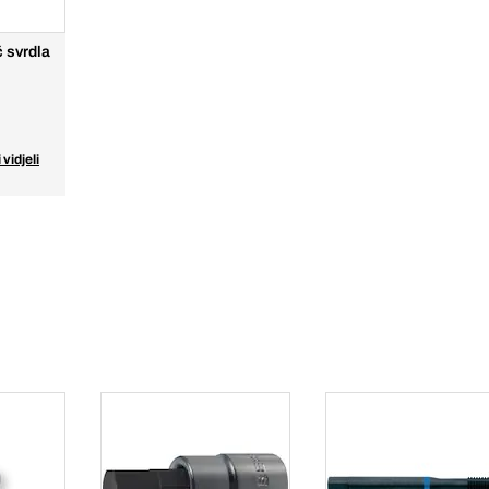
 svrdla
 vidjeli