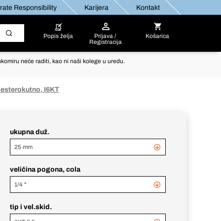
ate Responsibility
Karijera
Kontakt
Popis želja
Prijava /
Košarica
Registracija
komiru neće raditi, kao ni naši kolege u uredu.
šesterokutno, I6KT
ukupna duž.
25 mm
veličina pogona, cola
1/4 "
tip i vel.skid.