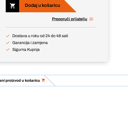
Dodaj u košaricu
Preporuči prijatelju
Dostava u roku od 24 do 48 sati
Garancija i zamjena
Sigurna Kupnja
ni proizvod u košaricu