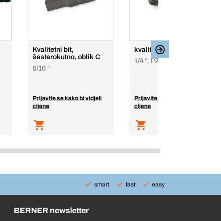
Kvalitetni bit,
kvalitetni-Bit
šesterokutno, oblik C
1/4 ", PZ
5/16 "
Prijavite se kako bi vidjeli
Prijavite se kako bi vidjeli
cijene
cijene
smart
fast
easy
BERNER newsletter