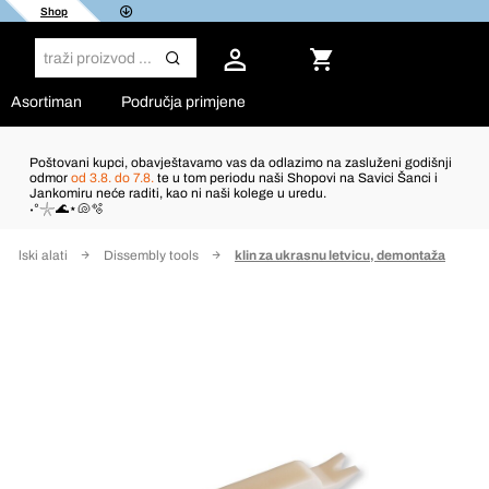
Shop
Asortiman
Područja primjene
Poštovani kupci, obavještavamo vas da odlazimo na zasluženi godišnji
odmor
od 3.8. do 7.8.
te u tom periodu naši Shopovi na Savici Šanci i
Jankomiru neće raditi, kao ni naši kolege u uredu.
˖°𓇼🌊⋆🐚🫧
bilski alati
Dissembly tools
klin za ukrasnu letvicu, demontaža