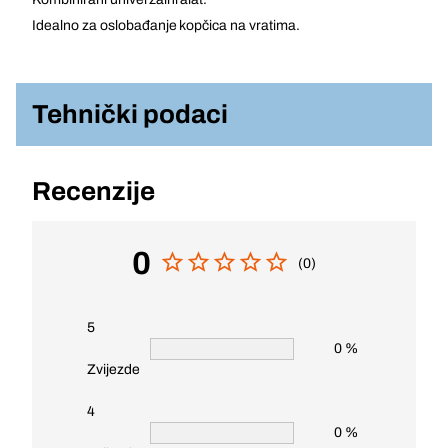
Idealno za oslobađanje kopčica na vratima.
Tehnički podaci
Recenzije
0
(0)
5
0 %
Zvijezde
4
0 %