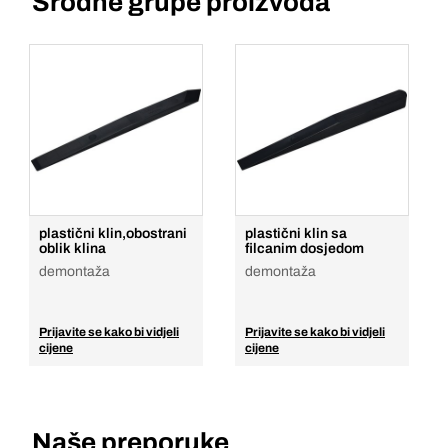
Srodne grupe proizvoda
plastični klin,obostrani
plastični klin sa
oblik klina
filcanim dosjedom
demontaža
demontaža
Prijavite se kako bi vidjeli
Prijavite se kako bi vidjeli
cijene
cijene
Naše preporuke