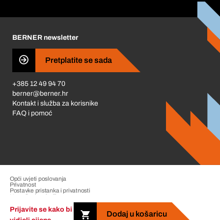
Korporativna društvena odgovornost
Karijera
BERNER newsletter
Business Conduct
Pretplatite se sada
+385 12 49 94 70
berner@berner.hr
Kontakt i služba za korisnike
FAQ i pomoć
Opći uvjeti poslovanja
Privatnost
Postavke pristanka i privatnosti
Upravljanje pritužbama
Impresum
Prijavite se kako bi
Dodaj u košaricu