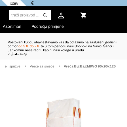
Shop
Asortiman
Područja primjene
Poštovani kupci, obavještavamo vas da odlazimo na zasluženi godišnji
odmor
od 3.8. do 7.8.
te u tom periodu naši Shopovi na Savici Šanci i
Jankomiru neće raditi, kao ni naši kolege u uredu.
˖°𓇼🌊⋆🐚🫧
ćenje i spužve
Vreće za smeće
Vreća Big Bag MIWO 90x90x120