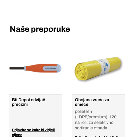
Naše preporuke
Bit Depot odvijač
Obojane vreće za
precizni
smeće
polietilen
(LDPE/premium), 120 l,
na roli, za selektivno
sortiranje otpada
Prijavite se kako bi vidjeli
cijene