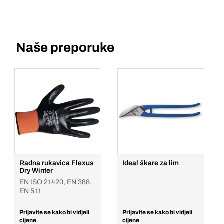
Naše preporuke
Radna rukavica Flexus
Ideal škare za lim
Dry Winter
EN ISO 21420, EN 388,
EN 511
Prijavite se kako bi vidjeli
Prijavite se kako bi vidjeli
cijene
cijene