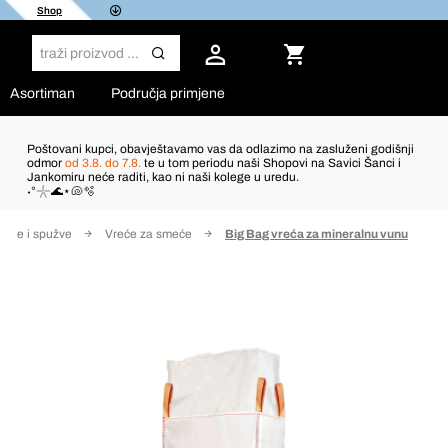
Shop
Asortiman
Područja primjene
Poštovani kupci, obavještavamo vas da odlazimo na zasluženi godišnji
odmor
od 3.8. do 7.8.
te u tom periodu naši Shopovi na Savici Šanci i
Jankomiru neće raditi, kao ni naši kolege u uredu.
˖°𓇼🌊⋆🐚🫧
ćenje i spužve
Vreće za smeće
Big Bag vreća za mineralnu vunu