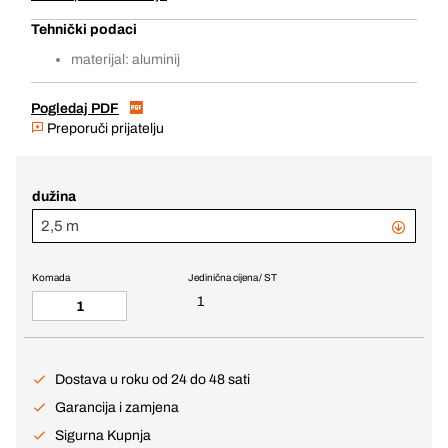
Tehnički podaci
materijal: aluminij
Pogledaj PDF
Preporuči prijatelju
dužina
2,5 m
Komada
Jedinična cijena / ST
1
Dostava u roku od 24 do 48 sati
Garancija i zamjena
Sigurna Kupnja