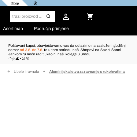
Shop
Asortiman
Područja primjene
Poštovani kupci, obavještavamo vas da odlazimo na zasluženi godišnji
odmor
od 3.8. do 7.8.
te u tom periodu naši Shopovi na Savici Šanci i
Jankomiru neće raditi, kao ni naši kolege u uredu.
˖°𓇼🌊⋆🐚🫧
nja
Libele i ravnala
Aluminijska letva za ravnanje s rukohvatima