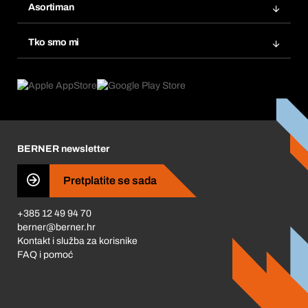
Popisi želja
Asortiman
eProcurement
Ponovno naručivanje
Inovacije proizvoda
Tražitelji proizvoda
Tko smo mi
Pretplate
Područja primjene
Što nudimo
Povrati & Reklamacije
Product Compliance
Što nas pokreće
Korporativna društvena odgovornost
Karijera
BERNER newsletter
Business Conduct
Pretplatite se sada
+385 12 49 94 70
berner@berner.hr
Kontakt i služba za korisnike
FAQ i pomoć