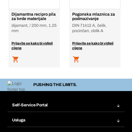
Dijamantna recipro pila
Pogonska mlaznica za
za tvrde materijale
podmazivanje
dijamant, / 200 mm, 1.25
DIN 71412 A, čelik,
mm
pocinčan, oblik A
Prijavite se kako bi vidjeli
Prijavite se kako bi vidjeli
cijene
cijene
PUSHING THE LIMITS.
Self-Service Portal
Narudžbe
Usluga
Fakture
Bera Modul