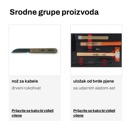
Srodne grupe proizvoda
nož za kabele
uložak od tvrde pjene
drveni rukohvat
sa udarnim alatom-set
Prijavite se kako bi vidjeli
Prijavite se kako bi vidjeli
cijene
cijene