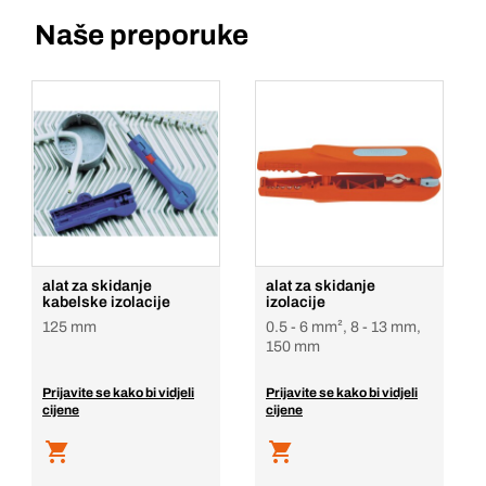
Naše preporuke
alat za skidanje
alat za skidanje
kabelske izolacije
izolacije
125 mm
0.5 - 6 mm², 8 - 13 mm,
150 mm
Prijavite se kako bi vidjeli
Prijavite se kako bi vidjeli
cijene
cijene