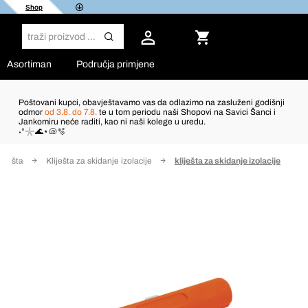
Shop
Asortiman
Područja primjene
Poštovani kupci, obavještavamo vas da odlazimo na zasluženi godišnji
odmor
od 3.8. do 7.8.
te u tom periodu naši Shopovi na Savici Šanci i
Jankomiru neće raditi, kao ni naši kolege u uredu.
˖°𓇼🌊⋆🐚🫧
liješta
Kliješta za skidanje izolacije
kliješta za skidanje izolacije