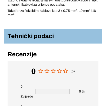
Etapno skidanje izolacije sa svih dostupnih coax-kablova, npr:
antenski i kablovi za prijenos podataka.
Također za fleksibilne kablove kao 3 x 0,75 mm², 10 mm² i 16
mm².
Tehnički podaci
Recenzije
0
(0)
5
0 %
Zvijezde