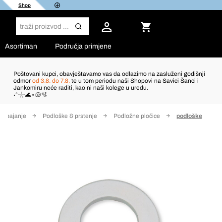
Shop
Asortiman
Područja primjene
Poštovani kupci, obavještavamo vas da odlazimo na zasluženi godišnji
odmor
od 3.8. do 7.8.
te u tom periodu naši Shopovi na Savici Šanci i
Jankomiru neće raditi, kao ni naši kolege u uredu.
˖°𓇼🌊⋆🐚🫧
a spajanje
Podloške & prstenje
Podložne pločice
podloške