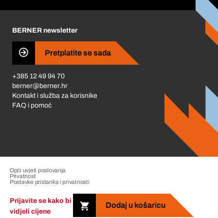
Korporativna društvena odgovornost
Karijera
BERNER newsletter
Business Conduct
Pretplatite se sada
+385 12 49 94 70
berner@berner.hr
Kontakt i služba za korisnike
FAQ i pomoć
Opći uvjeti poslovanja
Privatnost
Postavke pristanka i privatnosti
Upravljanje pritužbama
Impresum
Prijavite se kako bi
Dodaj u košaricu
vidjeli cijene
Copyright &copy; 2026 The Berner Group. All rights reserved.