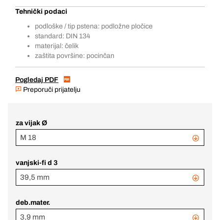
Tehnički podaci
podloške / tip pstena: podložne pločice
standard: DIN 134
materijal: čelik
zaštita površine: pocinčan
Pogledaj PDF
Preporuči prijatelju
za vijak Ø
M 18
vanjski-fi d 3
39,5 mm
deb.mater.
3,9 mm