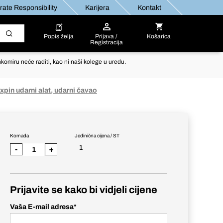
ate Responsibility
Karijera
Kontakt
Popis želja
Prijava /
Košarica
Registracija
komiru neće raditi, kao ni naši kolege u uredu.
xpin udarni alat, udarni čavao
Komada
Jedinična cijena / ST
1
-
+
Prijavite se kako bi vidjeli cijene
Vaša E-mail adresa
*