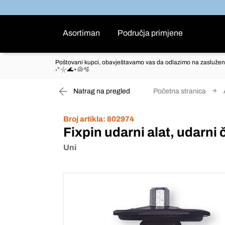
Asortiman
Područja primjene
Poštovani kupci, obavještavamo vas da odlazimo na zaslužen
˖°𓇼🌊⋆🐚🫧
Natrag na pregled
Početna stranica
Broj artikla:
802974
Fixpin udarni alat, udarni
Uni