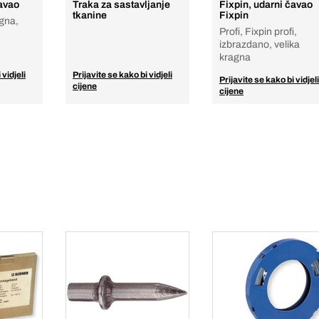
čavao
Traka za sastavljanje
Fixpin, udarni čavao
tkanine
Fixpin
gna,
Profi, Fixpin profi,
izbrazdano, velika
kragna
 vidjeli
Prijavite se kako bi vidjeli
Prijavite se kako bi vidjeli
cijene
cijene