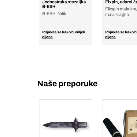
Jednostruka stezaljka
Fixpin, udarni 
B-ESH
Fikspin mala kra
B-ESH, čelik
mala kragna
Prijavite se kako bi vidjeli
Prijavite se kako bi
cijene
cijene
Naše preporuke