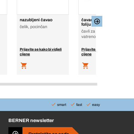
nazubljeni čavao
čavao za pokrovnu
foliju
čelik, pocinčan
čavli za krovni papir,
vatreno pocinčan
Prijavite se kako bi vidjeli
Prijavite se kako bi vidjeli
cijene
cijene
smart
fast
easy
BERNER newsletter