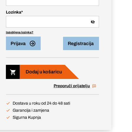
Lozinka
*
Izgubljena lozinka?
Prijava
Registracija
Dodaj u košaricu
Preporuči prijatelju
Dostava u roku od 24 do 48 sati
Garancija i zamjena
Sigurna Kupnja