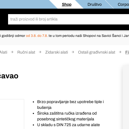
Shop
Društvo
Corpor
i godišnji odmor
od 3.8. do 7.8.
te u tom periodu naši Shopovi na Savici Šanci i Jan
Alati
Ručni alat
Zidarski alati
Ostali građivnski alat
Fi
 čavao
Brzo popravljanje bez upotrebe tiple i
bušenja
Široka zaštitna ručka izrađena od
posebnog sintetičkog materijala
U skladu s DIN 725 za udarne alate