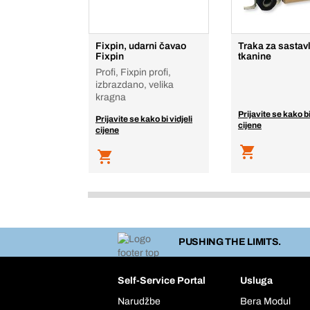
Fixpin, udarni čavao
Traka za sastav
Fixpin
tkanine
Profi, Fixpin profi,
izbrazdano, velika
kragna
Prijavite se kako bi
Prijavite se kako bi vidjeli
cijene
cijene
PUSHING THE LIMITS.
Self-Service Portal
Usluga
Narudžbe
Bera Modul