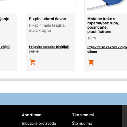
ljanje
Fixpin, udarni čavao
Metalne trake s
rupama/bez rupa,
Fikspin mala kragna,
pocinčane,
mala kragna
plastificirane
10 m
 vidjeli
Prijavite se kako bi vidjeli
Prijavite se kako bi vidjeli
cijene
cijene
Asortiman
Tko smo mi
Inovacije proizvoda
Što nudimo