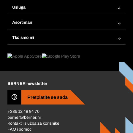
Narudžbe
Usluga
Fakture
Bera Modul
Popisi želja
Asortiman
eProcurement
Ponovno naručivanje
Inovacije proizvoda
Tražitelji proizvoda
Tko smo mi
Pretplate
Područja primjene
Što nudimo
Povrati & Reklamacije
Product Compliance
Što nas pokreće
Korporativna društvena odgovornost
Karijera
BERNER newsletter
Business Conduct
Pretplatite se sada
+385 12 49 94 70
berner@berner.hr
Kontakt i služba za korisnike
FAQ i pomoć