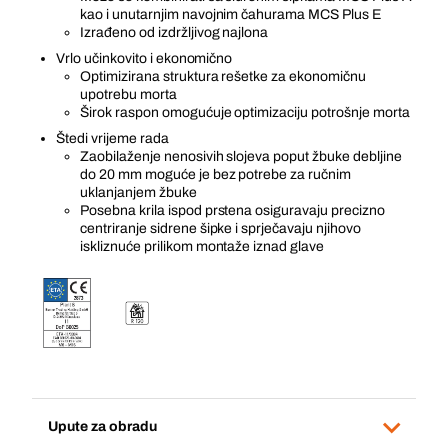
kao i unutarnjim navojnim čahurama MCS Plus E
Izrađeno od izdržljivog najlona
Vrlo učinkovito i ekonomično
Optimizirana struktura rešetke za ekonomičnu
upotrebu morta
Širok raspon omogućuje optimizaciju potrošnje morta
Štedi vrijeme rada
Zaobilaženje nenosivih slojeva poput žbuke debljine
do 20 mm moguće je bez potrebe za ručnim
uklanjanjem žbuke
Posebna krila ispod prstena osiguravaju precizno
centriranje sidrene šipke i sprječavaju njihovo
iskliznuće prilikom montaže iznad glave
Upute za obradu