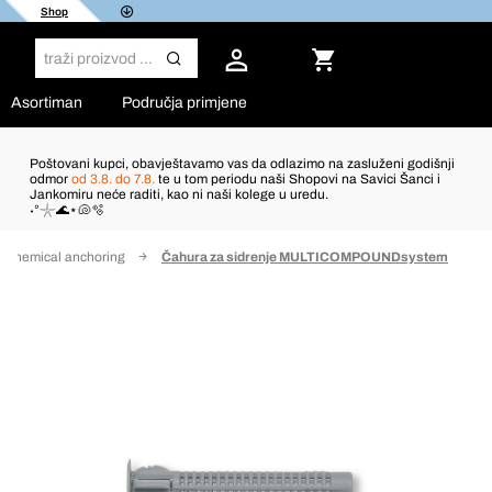
Shop
Asortiman
Područja primjene
Poštovani kupci, obavještavamo vas da odlazimo na zasluženi godišnji
odmor
od 3.8. do 7.8.
te u tom periodu naši Shopovi na Savici Šanci i
Jankomiru neće raditi, kao ni naši kolege u uredu.
˖°𓇼🌊⋆🐚🫧
or chemical anchoring
Čahura za sidrenje MULTICOMPOUNDsystem