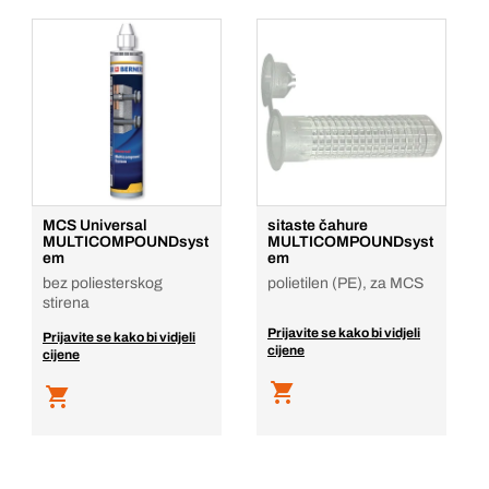
MCS Universal
sitaste čahure
MULTICOMPOUNDsyst
MULTICOMPOUNDsyst
em
em
bez poliesterskog
polietilen (PE), za MCS
stirena
Prijavite se kako bi vidjeli
Prijavite se kako bi vidjeli
cijene
cijene