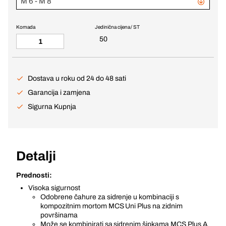
M 6 - M 8
Komada
Jedinična cijena / ST
50
Dostava u roku od 24 do 48 sati
Garancija i zamjena
Sigurna Kupnja
Detalji
Prednosti:
Visoka sigurnost
Odobrene čahure za sidrenje u kombinaciji s
kompozitnim mortom MCS Uni Plus na zidnim
površinama
Može se kombinirati sa sidrenim šipkama MCS Plus A