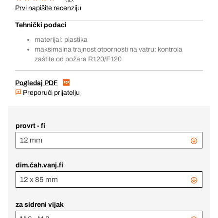
Prvi napišite recenziju
Tehnički podaci
materijal: plastika
maksimalna trajnost otpornosti na vatru: kontrola
zaštite od požara R120/F120
Pogledaj PDF
Preporuči prijatelju
provrt - fi
12 mm
dim.čah.vanj.fi
12 x 85 mm
za sidreni vijak