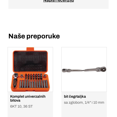
Napiši recenziju
Naše preporuke
Komplet univerzalnih
bit čegrtaljka
bitova
sa zglobom, 1/4" i 10 mm
6KT 10, 36 ST