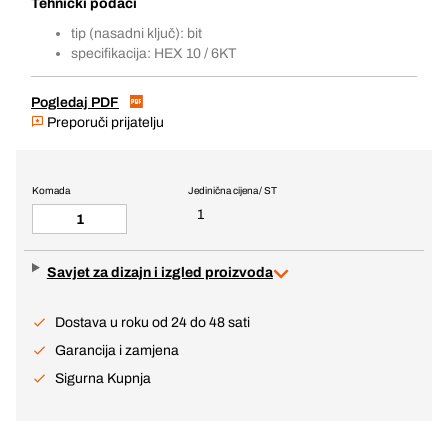
Tehnički podaci
tip (nasadni ključ): bit
specifikacija: HEX 10 / 6KT
Pogledaj PDF
Preporuči prijatelju
Komada
Jedinična cijena / ST
1
Savjet za dizajn i izgled proizvoda
Dostava u roku od 24 do 48 sati
Garancija i zamjena
Sigurna Kupnja