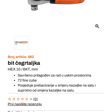
Broj artikla:
862
bit čegrtaljka
HEX 10 / 6KT, mm
Savršeno prilagođen za rad u uskim prostorima
72 fine zube
Posjeduje prebacivanje u smjeru kazaljke na satu i
suprotno od smjera kazaljke na satu.
(0)
Prvi napišite recenziju