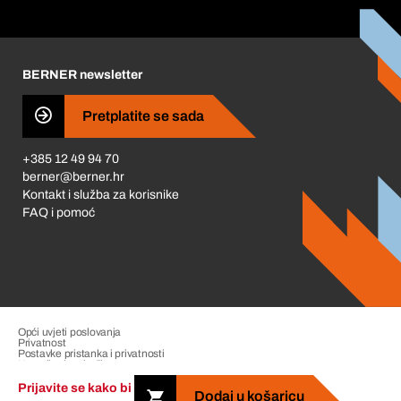
Korporativna društvena odgovornost
Karijera
BERNER newsletter
Business Conduct
Pretplatite se sada
+385 12 49 94 70
berner@berner.hr
Kontakt i služba za korisnike
FAQ i pomoć
Opći uvjeti poslovanja
Privatnost
Postavke pristanka i privatnosti
Upravljanje pritužbama
Impresum
Prijavite se kako bi
Dodaj u košaricu