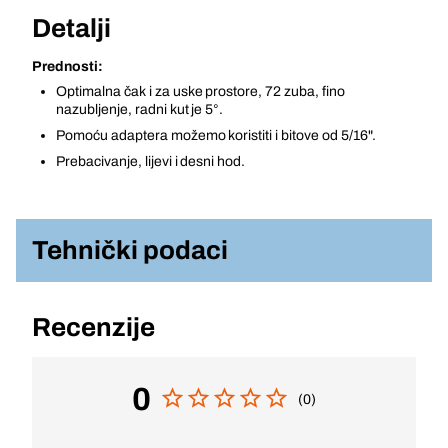
Detalji
Prednosti:
Optimalna čak i za uske prostore, 72 zuba, fino
nazubljenje, radni kut je 5°.
Pomoću adaptera možemo koristiti i bitove od 5/16".
Prebacivanje, lijevi i desni hod.
Tehnički podaci
Recenzije
0
(0)