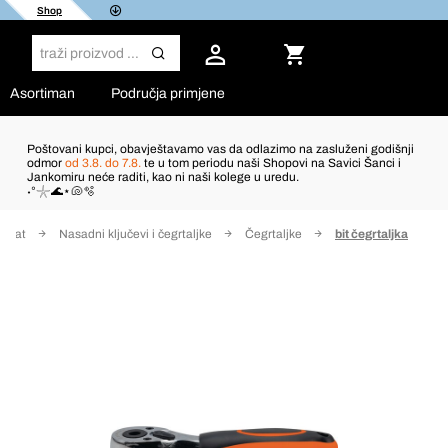
Shop
Asortiman
Područja primjene
Poštovani kupci, obavještavamo vas da odlazimo na zasluženi godišnji
odmor
od 3.8. do 7.8.
te u tom periodu naši Shopovi na Savici Šanci i
Jankomiru neće raditi, kao ni naši kolege u uredu.
˖°𓇼🌊⋆🐚🫧
 alat
Nasadni ključevi i čegrtaljke
Čegrtaljke
bit čegrtaljka