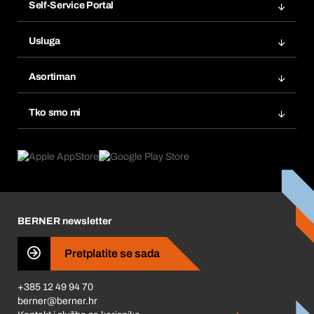
Self-Service Portal
Narudžbe
Usluga
Fakture
Bera Modul
Popisi želja
Asortiman
eProcurement
Ponovno naručivanje
Inovacije proizvoda
Tražitelji proizvoda
Tko smo mi
Pretplate
Područja primjene
Što nudimo
Povrati & Reklamacije
Product Compliance
Što nas pokreće
Korporativna društvena odgovornost
Karijera
BERNER newsletter
Business Conduct
Pretplatite se sada
+385 12 49 94 70
berner@berner.hr