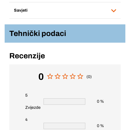
Savjeti
Tehnički podaci
Recenzije
0
(0)
5
0 %
Zvijezde
4
0 %