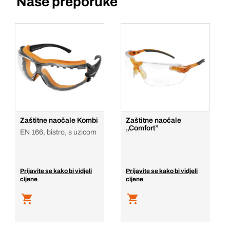
Naše preporuke
Zaštitne naočale Kombi
Zaštitne naočale
„Comfort”
EN 166, bistro, s uzicom
Prijavite se kako bi vidjeli
Prijavite se kako bi vidjeli
cijene
cijene