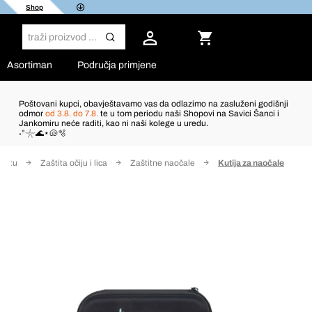
Shop
Asortiman
Područja primjene
Poštovani kupci, obavještavamo vas da odlazimo na zasluženi godišnji
odmor
od 3.8. do 7.8.
te u tom periodu naši Shopovi na Savici Šanci i
Jankomiru neće raditi, kao ni naši kolege u uredu.
˖°𓇼🌊⋆🐚🫧
štitu
Zaštita očiju i lica
Zaštitne naočale
Kutija za naočale