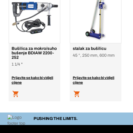
Bušilica za mokro/suho
stalak za bušilicu
bušenje BDIAW 2200-
45 °, 250 mm, 600 mm
252
1 1/4 "
Prijavite se kako bi vidjeli
Prijavite se kako bi vidjeli
cijene
cijene
PUSHING THE LIMITS.