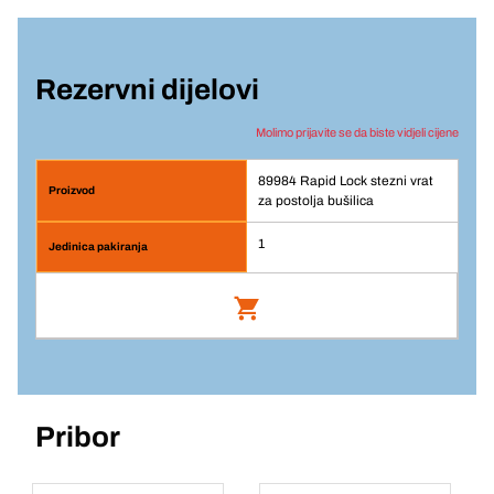
Rezervni dijelovi
Molimo prijavite se da biste vidjeli cijene
89984 Rapid Lock stezni vrat
za postolja bušilica
1
Rapid Lock stezni vrat za postolja bušilica
Br. artikla: 89984
Pribor
Prijava