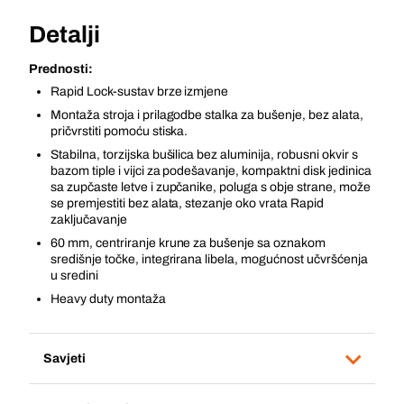
Detalji
Prednosti:
Rapid Lock-sustav brze izmjene
Montaža stroja i prilagodbe stalka za bušenje, bez alata,
pričvrstiti pomoću stiska.
Stabilna, torzijska bušilica bez aluminija, robusni okvir s
bazom tiple i vijci za podešavanje, kompaktni disk jedinica
sa zupčaste letve i zupčanike, poluga s obje strane, može
se premjestiti bez alata, stezanje oko vrata Rapid
zaključavanje
60 mm, centriranje krune za bušenje sa oznakom
središnje točke, integrirana libela, mogućnost učvršćenja
u sredini
Heavy duty montaža
Savjeti