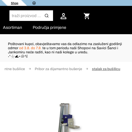
Shop
Asortiman
Područja primjene
Poštovani kupci, obavještavamo vas da odlazimo na zasluženi godišnji
odmor
od 3.8. do 7.8.
te u tom periodu naši Shopovi na Savici Šanci i
Jankomiru neće raditi, kao ni naši kolege u uredu.
˖°𓇼🌊⋆🐚🫧
mantne bušilice
Pribor za dijamantno bušenje
stalak za bušilicu