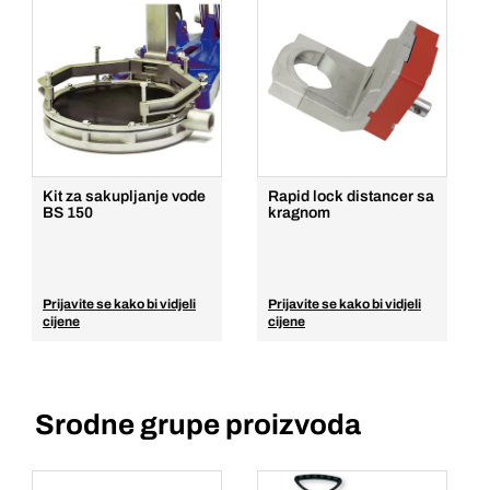
Jedinična cijena/ST
1
Komada
Dodaj u košaricu
Kit za sakupljanje vode
Rapid lock distancer sa
BS 150
kragnom
Prijavite se kako bi vidjeli
Prijavite se kako bi vidjeli
cijene
cijene
Srodne grupe proizvoda