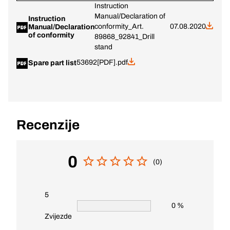
Instruction
Manual/Declaration of
Instruction
conformity_Art.
07.08.2020
Manual/Declaration
of conformity
89868_92841_Drill
stand
53692[PDF].pdf
Spare part list
Recenzije
0
(0)
5
0 %
Zvijezde