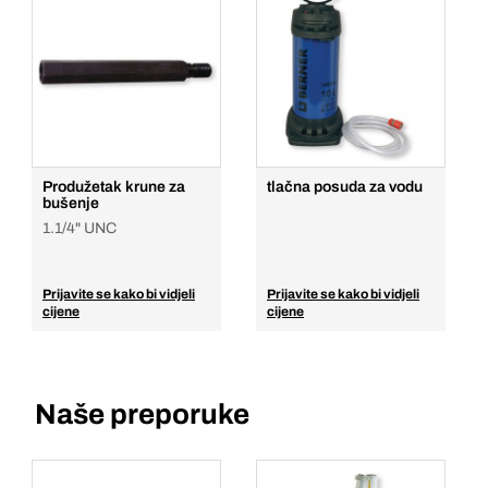
Produžetak krune za
tlačna posuda za vodu
bušenje
1.1/4" UNC
Prijavite se kako bi vidjeli
Prijavite se kako bi vidjeli
cijene
cijene
Naše preporuke