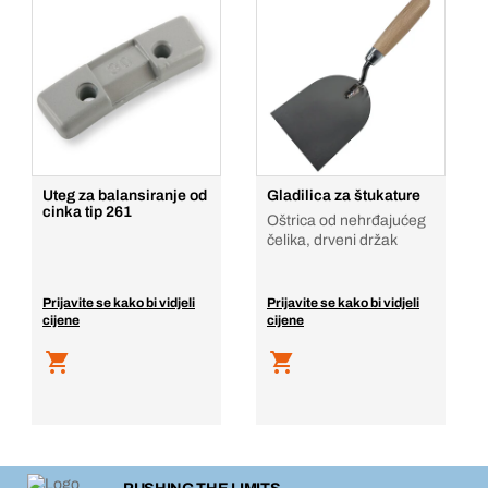
Uteg za balansiranje od
Gladilica za štukature
cinka tip 261
Oštrica od nehrđajućeg
čelika, drveni držak
Prijavite se kako bi vidjeli
Prijavite se kako bi vidjeli
cijene
cijene