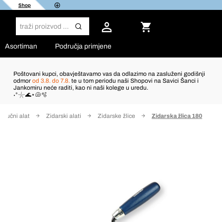
Shop
Asortiman
Područja primjene
Poštovani kupci, obavještavamo vas da odlazimo na zasluženi godišnji
odmor
od 3.8. do 7.8.
te u tom periodu naši Shopovi na Savici Šanci i
Jankomiru neće raditi, kao ni naši kolege u uredu.
˖°𓇼🌊⋆🐚🫧
Ručni alat
Zidarski alati
Zidarske žlice
Zidarska žlica 180