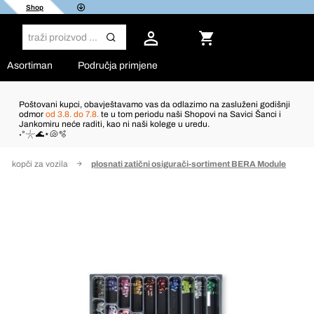
Shop
Asortiman
Područja primjene
Poštovani kupci, obavještavamo vas da odlazimo na zasluženi godišnji
odmor
od 3.8. do 7.8.
te u tom periodu naši Shopovi na Savici Šanci i
Jankomiru neće raditi, kao ni naši kolege u uredu.
˖°𓇼🌊⋆🐚🫧
an kopči za vozila
plosnati zatični osigurači-sortiment BERA Module