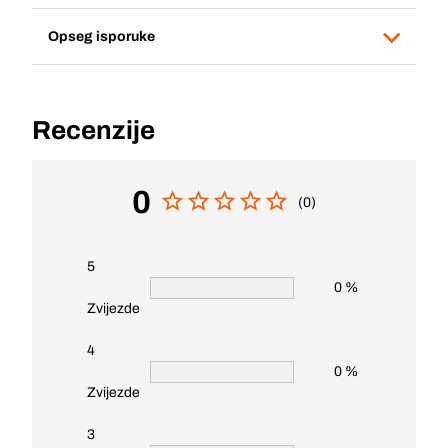
Opseg isporuke
Recenzije
0
(0)
5
0 %
Zvijezde
4
0 %
Zvijezde
3