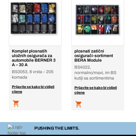
Komplet plosnatih
plosnati zatični
uložnih osigurača za
osigurači-sortiment
automobile BERNER 3
BERA Module
A – 30 A
BS4022,
BS3053, 8 vrsta – 205
normalno/maxi, im BS
komada
kutiji sa sortimentima
Prijavite se kako bi vidjeli
Prijavite se kako bi vidjeli
cijene
cijene
PUSHING THE LIMITS.