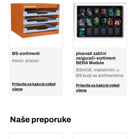
BS-sortimenti
plosnati zatični
osigurači-sortiment
trezor, prazan
BERA Module
BS4016, maksi/mini, u
BS kutiji sa sortimentima
Prijavite se kako bi vidjeli
Prijavite se kako bi vidjeli
cijene
cijene
Naše preporuke