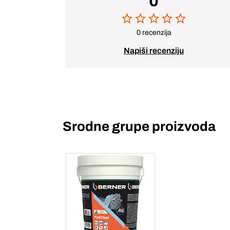
0
0 recenzija
Napiši recenziju
Srodne grupe proizvoda