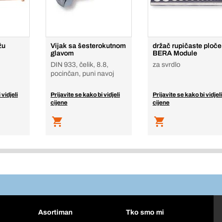
žu
Vijak sa šesterokutnom
držač rupičaste ploče
glavom
BERA Module
DIN 933, čelik, 8.8,
za svrdlo
pocinčan, puni navoj
 vidjeli
Prijavite se kako bi vidjeli
Prijavite se kako bi vidjeli
cijene
cijene
Asortiman
Tko smo mi