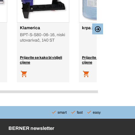
Klamerica
krpa za čišćenje
BPT-S-S80-06-16, niski
utovarivač, 140 ST
Prijavite se kako bi vidjeli
Prijavite se kako bi vidjeli
cijene
cijene
smart
fast
easy
BERNER newsletter