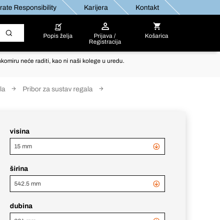
ate Responsibility
Karijera
Kontakt
Popis želja
Prijava /
Košarica
Registracija
komiru neće raditi, kao ni naši kolege u uredu.
la
Pribor za sustav regala
visina
15 mm
širina
542.5 mm
dubina