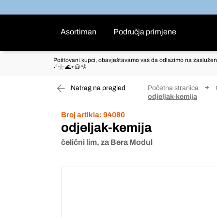
Asortiman
Područja primjene
Poštovani kupci, obavještavamo vas da odlazimo na zaslužen
˖°𓇼🌊⋆🐚🫧
Natrag na pregled
Početna stranica
odjeljak-kemija
Broj artikla:
94080
odjeljak-kemija
čelični lim, za Bera Modul