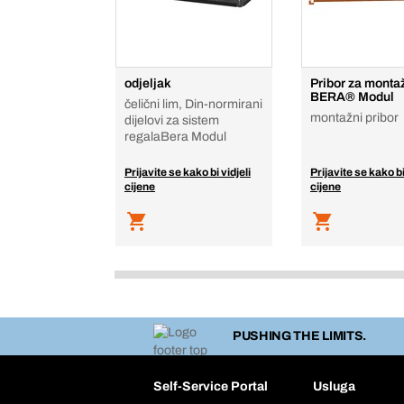
odjeljak
Pribor za monta
BERA® Modul
čelični lim, Din-normirani
montažni pribor
dijelovi za sistem
regalaBera Modul
Prijavite se kako bi vidjeli
Prijavite se kako bi
cijene
cijene
PUSHING THE LIMITS.
Self-Service Portal
Usluga