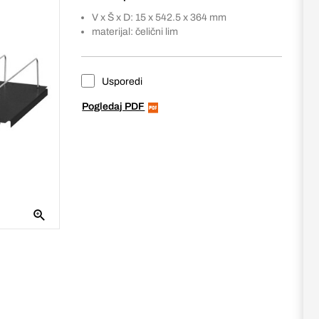
V x Š x D: 15 x 542.5 x 364 mm
materijal: čelični lim
Usporedi
Pogledaj PDF