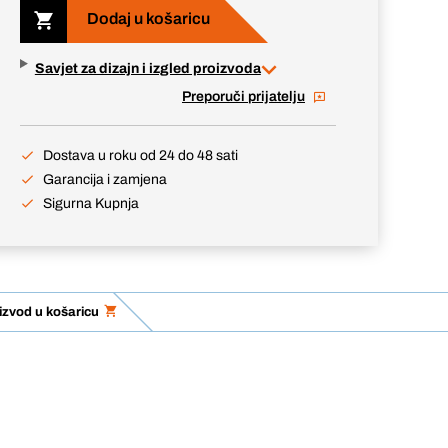
Dodaj u košaricu
Savjet za dizajn i izgled proizvoda
Preporuči prijatelju
Dostava u roku od 24 do 48 sati
Garancija i zamjena
Sigurna Kupnja
izvod u košaricu