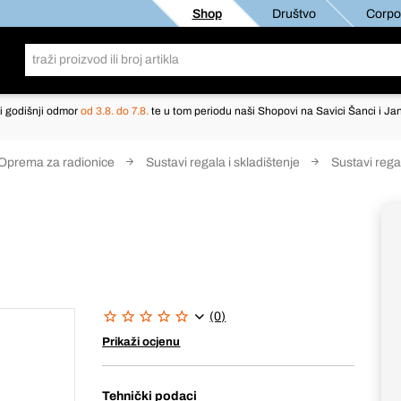
Shop
Društvo
Corpor
i godišnji odmor
od 3.8. do 7.8.
te u tom periodu naši Shopovi na Savici Šanci i Jan
Oprema za radionice
Sustavi regala i skladištenje
Sustavi rega
(0)
Prikaži ocjenu
Tehnički podaci