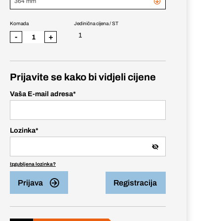
364 mm
Komada
Jedinična cijena / ST
1
-
+
Prijavite se kako bi vidjeli cijene
Vaša E-mail adresa
*
Lozinka
*
Izgubljena lozinka?
Prijava
Registracija