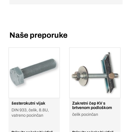
Naše preporuke
šesterokutni vijak
Zakretni čep KV s
brtvenom podloškom
DIN 933, čelik, 8.8U,
čelik pocinčan
vatreno pocinčan