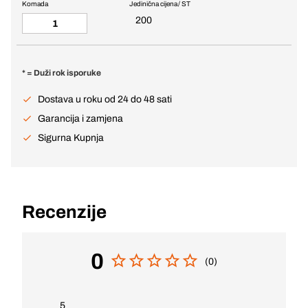
Komada
Jedinična cijena / ST
200
* = Duži rok isporuke
Dostava u roku od 24 do 48 sati
Garancija i zamjena
Sigurna Kupnja
Recenzije
0
(0)
5