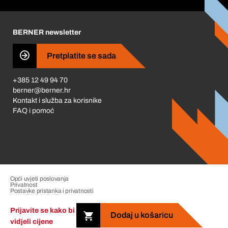
Korporativna društvena odgovornost
Karijera
BERNER newsletter
Business Conduct
Pretplatite se sada
+385 12 49 94 70
berner@berner.hr
Kontakt i služba za korisnike
FAQ i pomoć
Opći uvjeti poslovanja
Privatnost
Postavke pristanka i privatnosti
Upravljanje pritužbama
Impresum
Prijavite se kako bi
Dodaj u košaricu
vidjeli cijene
Copyright &copy; 2026 The Berner Group. All rights reserved.