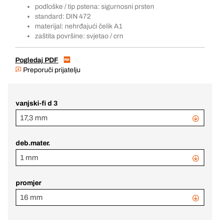
podloške / tip pstena: sigurnosni prsten
standard: DIN 472
materijal: nehrđajući čelik A1
zaštita površine: svjetao / crn
Pogledaj PDF
Preporuči prijatelju
vanjski-fi d 3
17,3 mm
deb.mater.
1 mm
promjer
16 mm