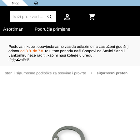
Shop
Asortiman
Područja primjene
Poštovani kupci, obavještavamo vas da odlazimo na zasluženi godišnji
odmor
od 3.8. do 7.8.
te u tom periodu naši Shopovi na Savici Šanci i
Jankomiru neće raditi, kao ni naši kolege u uredu.
˖°𓇼🌊⋆🐚🫧
 prsteni i sigurnosne podloške za osovine i provrte
sigurnosni prsten