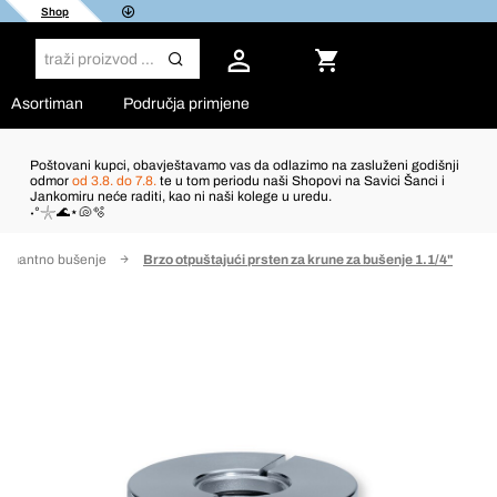
Shop
Asortiman
Područja primjene
Poštovani kupci, obavještavamo vas da odlazimo na zasluženi godišnji
odmor
od 3.8. do 7.8.
te u tom periodu naši Shopovi na Savici Šanci i
Jankomiru neće raditi, kao ni naši kolege u uredu.
˖°𓇼🌊⋆🐚🫧
ijamantno bušenje
Brzo otpuštajući prsten za krune za bušenje 1.1/4"