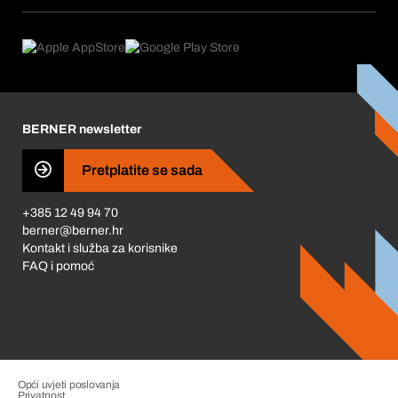
Pretplate
Područja primjene
Što nudimo
Povrati & Reklamacije
Product Compliance
Što nas pokreće
Korporativna društvena odgovornost
Karijera
BERNER newsletter
Business Conduct
Pretplatite se sada
+385 12 49 94 70
berner@berner.hr
Kontakt i služba za korisnike
FAQ i pomoć
Opći uvjeti poslovanja
Privatnost