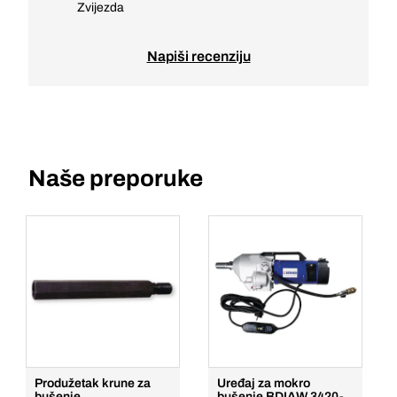
Zvijezda
Napiši recenziju
Naše preporuke
Produžetak krune za
Uređaj za mokro
bušenje
bušenje BDIAW 3420-