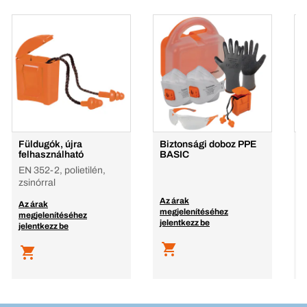
Füldugók, újra
Biztonsági doboz PPE
Z
felhasználható
BASIC
P
EN 352-2, polietilén,
p
zsinórral
Az árak
A
Az árak
megjelenítéséhez
m
megjelenítéséhez
jelentkezz be
j
jelentkezz be