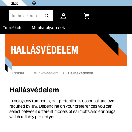
Shop
Termékek
Munkafolyamatok
HALLÁSVÉDELEM
Szűrő
Főoldal
Munkavédelem
Hallásvédelem
Hallásvédelem
In noisy environments, ear protection is essential and even
required by law. Depending on your preferences you can
select between different models of earmuffs and ear plugs
which reliably protect you.