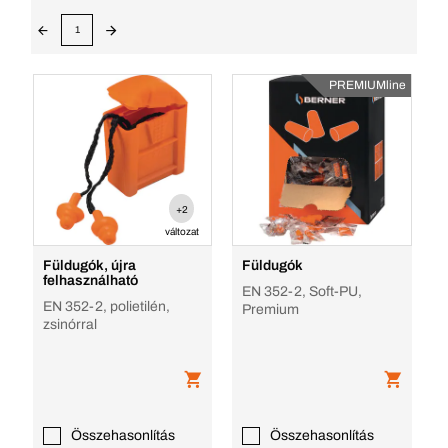
1
PREMIUMline
+2
változat
Füldugók, újra
Füldugók
felhasználható
EN 352-2, Soft-PU,
EN 352-2, polietilén,
Premium
zsinórral
Összehasonlítás
Összehasonlítás