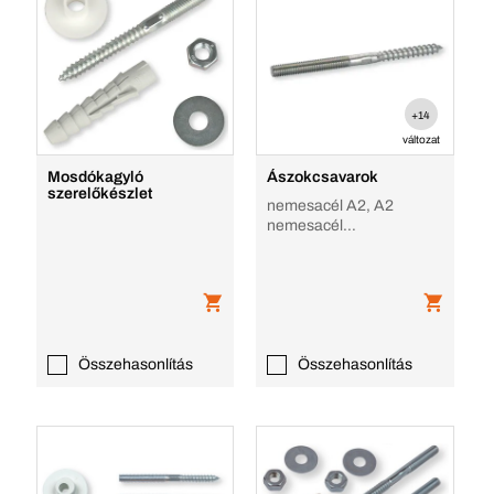
+14
változat
Mosdókagyló
Ászokcsavarok
szerelőkészlet
nemesacél A2, A2
nemesacél
ászokcsavarok
Összehasonlítás
Összehasonlítás