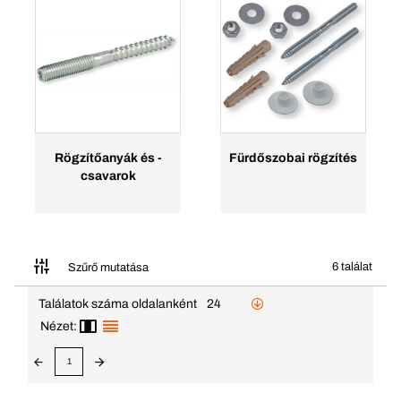
Rögzítőanyák és -
Fürdőszobai rögzítés
csavarok
6 találat
Szűrő mutatása
Találatok száma oldalanként
24
Nézet:
1