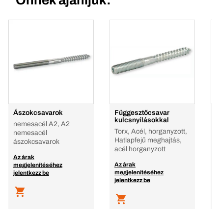
Önnek ajánljuk:
Ászokcsavarok
Függesztőcsavar
W
kulcsnyílásokkal
nemesacél A2, A2
Torx, Acél, horganyzott,
nemesacél
Hatlapfejű meghajtás,
ászokcsavarok
acél horganyzott
A
Az árak
m
Az árak
megjelenítéséhez
j
megjelenítéséhez
jelentkezz be
jelentkezz be