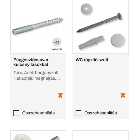
+21
változat
Függesztőcsavar
WC rögzítő szett
kulcsnyílásokkal
Torx, Acél, horganyzott,
Hatlapfejű meghajtás,
acél horganyzott
Összehasonlítás
Összehasonlítás