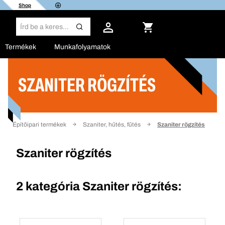
Shop
Termékek
Munkafolyamatok
SZANITER RÖGZÍTÉS
Szűrő
Építőipari termékek
Szaniter, hűtés, fűtés
Szaniter rögzítés
Szaniter rögzítés
2 kategória
Szaniter rögzítés: