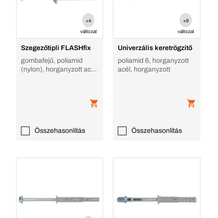
+4
+9
változat
változat
Szegezőtipli FLASHfix
Univerzális keretrögzítő
gombafejű, poliamid
poliamid 6, horganyzott
(nylon), horganyzott acél,
acél, horganyzott
Gombagallér
Összehasonlítás
Összehasonlítás