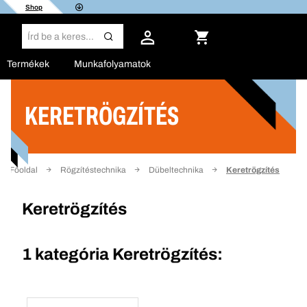
Shop
Termékek
Munkafolyamatok
KERETRÖGZÍTÉS
Szűrő
Főoldal
Rögzítéstechnika
Dübeltechnika
Keretrögzítés
Keretrögzítés
1 kategória
Keretrögzítés: