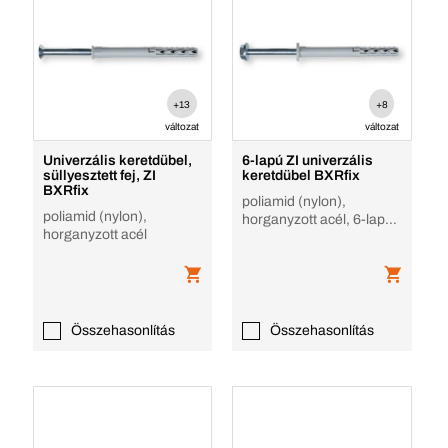
+13
+8
változat
változat
Univerzális keretdübel,
6-lapú ZI univerzális
süllyesztett fej, ZI
keretdübel BXRfix
BXRfix
poliamid (nylon),
poliamid (nylon),
horganyzott acél, 6-lapú
horganyzott acél
ZI
Összehasonlítás
Összehasonlítás