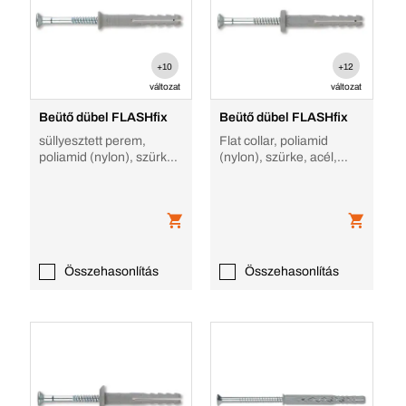
+10
+12
változat
változat
Beütő dübel FLASHfix
Beütő dübel FLASHfix
süllyesztett perem,
Flat collar, poliamid
poliamid (nylon), szürke,
(nylon), szürke, acél,
acél, horganyzott
horganyzott
Összehasonlítás
Összehasonlítás