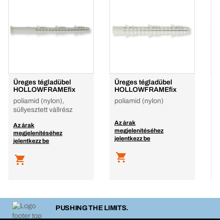
Üreges tégladübel
Üreges tégladübel
6
HOLLOWFRAMEfix
HOLLOWFRAMEfix
k
poliamid (nylon),
poliamid (nylon)
p
süllyesztett vállrész
h
Z
Az árak
Az árak
megjelenítéséhez
megjelenítéséhez
A
jelentkezz be
jelentkezz be
m
j
PUSHING THE LIMITS.