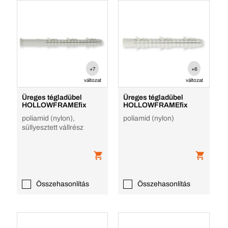
+7
+6
változat
változat
Üreges tégladübel
Üreges tégladübel
HOLLOWFRAMEfix
HOLLOWFRAMEfix
poliamid (nylon),
poliamid (nylon)
süllyesztett vállrész
Összehasonlítás
Összehasonlítás