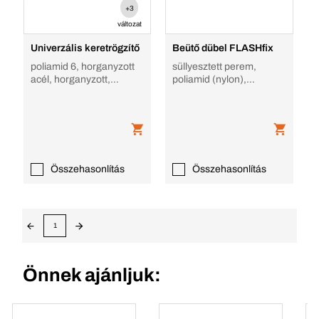
+3
változat
Univerzális keretrögzítő
Beütő dübel FLASHfix
poliamid 6, horganyzott
süllyesztett perem,
acél, horganyzott,
poliamid (nylon),
BXRLfix hatlapfejű ZI
horganyzott acél,
menetes fejjel
Összehasonlítás
Összehasonlítás
1
Önnek ajánljuk: