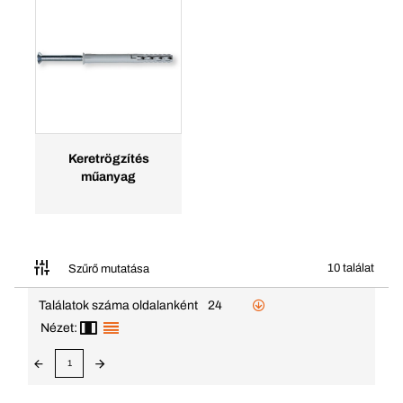
Keretrögzítés
műanyag
10 találat
Szűrő mutatása
Találatok száma oldalanként
24
Nézet:
1