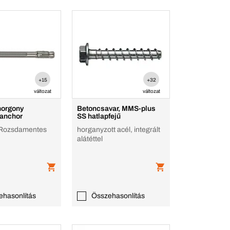
+15
+32
változat
változat
horgony
Betoncsavar, MMS-plus
anchor
SS hatlapfejű
Rozsdamentes
horganyzott acél, integrált
alátéttel
ehasonlítás
Összehasonlítás