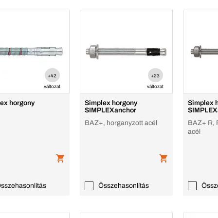
+42
+23
változat
változat
ex horgony
Simplex horgony
Simplex 
SIMPLEXanchor
SIMPLEX
BAZ+, horganyzott acél
BAZ+ R, 
acél
sszehasonlítás
Összehasonlítás
Össz