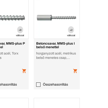
+9
+2
változat
változat
var, MMS-plus P
Betoncsavar, MMS-plus I
jel
belső menettel
tt acél, Torx
horganyzott acél, metrikus
ás
belső menetes csap,
hatlapfejű, horganyzott
ehasonlítás
Összehasonlítás