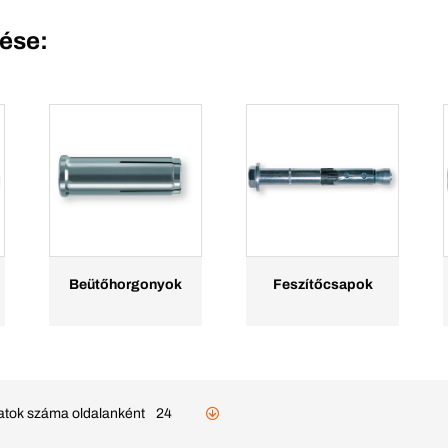
tése:
Beütőhorgonyok
Feszítőcsapok
latok száma oldalanként
24