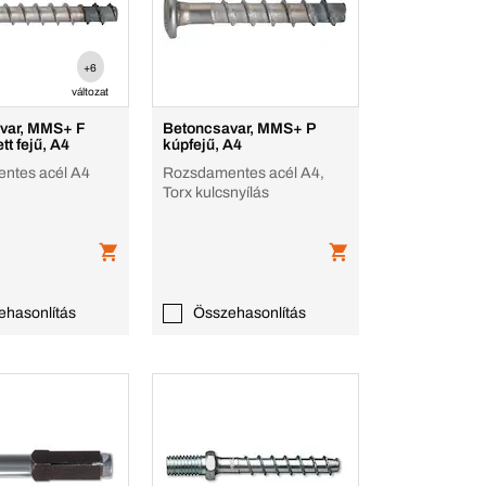
+6
változat
var, MMS+ F
Betoncsavar, MMS+ P
tt fejű, A4
kúpfejű, A4
ntes acél A4
Rozsdamentes acél A4,
Torx kulcsnyílás
ehasonlítás
Összehasonlítás