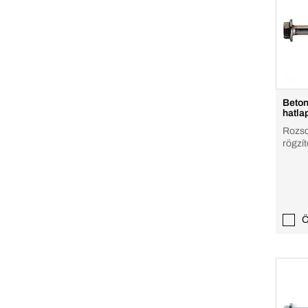
Beton
hatla
Rozsd
rögzít
Ö