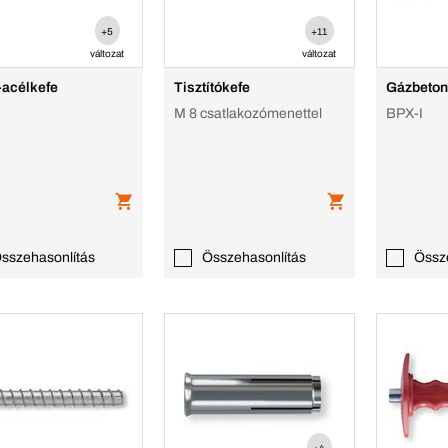
+5
+11
változat
változat
-acélkefe
Tisztítókefe
Gázbeton
M 8 csatlakozómenettel
BPX-I
sszehasonlítás
Összehasonlítás
Össz