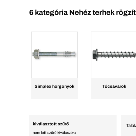
6 kategória
Nehéz terhek rögzí
Simplex horgonyok
Tőcsavarok
kiválasztott szűrő
Talá
nem lett szűrő kiválasztva