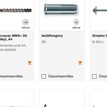
+10
+5
változat
változat
csavar, MMS+ SS
beütőhorgony
Simplex 
pfejű, A4
BE
B-SN U
amentes acél A4,
ett alátéttel
sszehasonlítás
Összehasonlítás
Össz