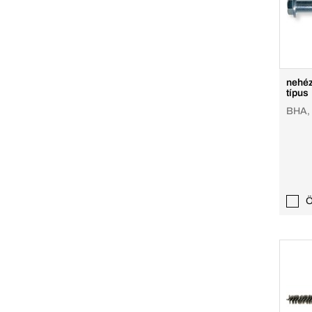
nehéz
típus
BHA,
Ö