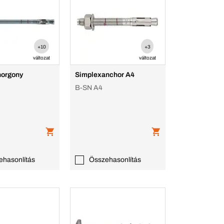
+10
+3
változat
változat
horgony
Simplexanchor A4
B-SN A4
ehasonlítás
Összehasonlítás