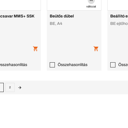
+4
változat
ncsavar MMS+ SSK
Beütős dübel
Beállító
BE, A4
BE ejtőh
sszehasonlítás
Összehasonlítás
Össz
2