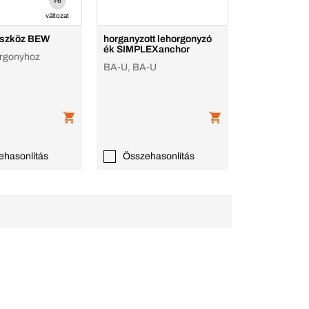
+6
változat
 eszköz BEW
horganyzott lehorgonyzó
ék SIMPLEXanchor
orgonyhoz
BA-U, BA-U
ehasonlítás
Összehasonlítás