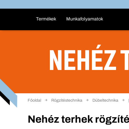
Termékek
Munkafolyamatok
NEHÉZ 
Főoldal
Rögzítéstechnika
Dübeltechnika
Nehéz terhek rögzít