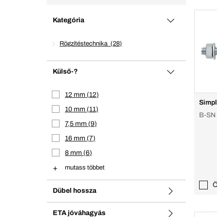
Kategória
Rögzítéstechnika
28
Külső-?
12 mm
12
Simpl
10 mm
11
B-SN
7,5 mm
9
16 mm
7
8 mm
6
mutass többet
Ö
Dübel hossza
ETA jóváhagyás