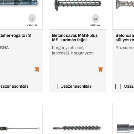
+7
+2
változat
változat
teher-rögzítő / S
Betoncsavar, MMS-plus
Betoncsa
MS, karimás fejjel
süllyeszte
 BHA
horganyzott acél,
Rozsdame
laposfejű, horganyzott
sszehasonlítás
Összehasonlítás
Össz