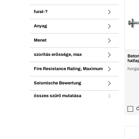
furat-?
Anyag
Menet
szorítás erőssége, max
Beton
hatla
Fire Resistance Rating, Maximum
horgan
Seismische Bewertung
összes szűrő mutatása
Ö