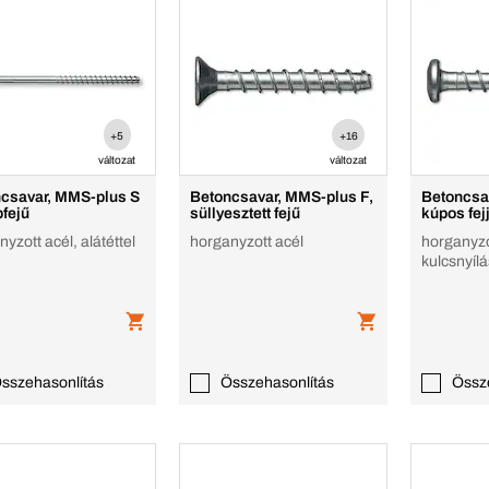
+5
+16
változat
változat
csavar, MMS-plus S
Betoncsavar, MMS-plus F,
Betoncsa
pfejű
süllyesztett fejű
kúpos fej
yzott acél, alátéttel
horganyzott acél
horganyzo
kulcsnyíl
sszehasonlítás
Összehasonlítás
Össz