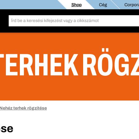
Shop
Cég
Corpora
TERHEK RÖG
Nehéz terhek rögzítése
ése