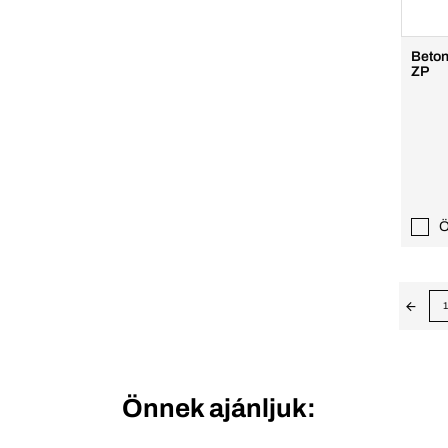
Beto
ZP
Ö
1
Önnek ajánljuk: