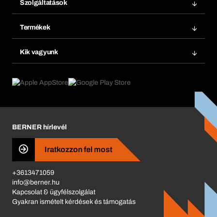
Szolgáltatások
Számlák
Bera Modul
Könyvjelzők
Termékek
Bera Smart
Újrarendelés
Termék innovációk
Vegyi biztonságmenedzsment
Kik vagyunk
Termék előfizetések
Munkafolyamatok
eProcurement
Mit kínálunk
Visszaküldés és reklamáció
Product Compliance
Termékajánló
Mi hajt minket
Katalógus
Corporate Responsibility
Karrier
BERNER hírlevél
Business Conduct
Iratkozzon fel most
+3613471059
info@berner.hu
Kapcsolat & ügyfélszolgálat
Gyakran ismételt kérdések és támogatás