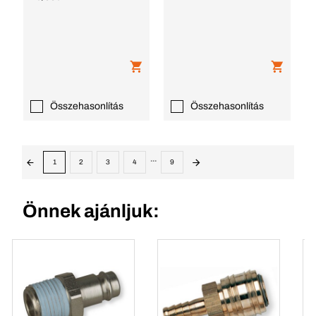
Összehasonlítás
Összehasonlítás
...
1
2
3
4
9
Önnek ajánljuk: