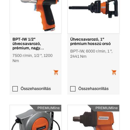
BPT-IW 1/2"
Ütvecsavarozó, 1"
ütvecsavarozó,
prémium hosszú orsó
prémium, nagy
BPT-IW, 6000 r/min, 1 ",
igénybevételű
7500 r/min, 1/2 ", 1200
2441 Nm
használatra
Nm
Összehasonlítás
Összehasonlítás
PREMIUMline
PREMIUMline