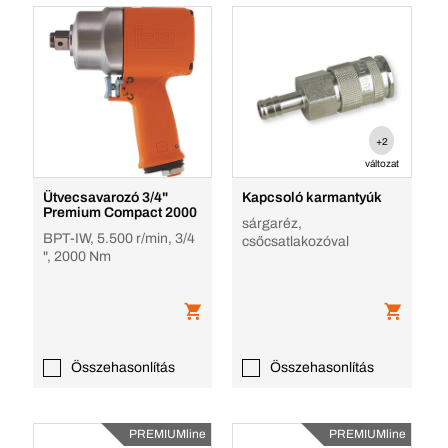
+2
változat
Ütvecsavarozó 3/4"
Kapcsoló karmantyúk
Premium Compact 2000
sárgaréz,
BPT-IW, 5.500 r/min, 3/4
csőcsatlakozóval
", 2000 Nm
Összehasonlítás
Összehasonlítás
PREMIUMline
PREMIUMline