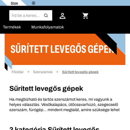
Shop
Termékek
Munkafolyamatok
SŰRÍTETT LEVEGŐS GÉPEK
Szűrő
Főoldal
Szerszámok
Sűrített levegős gépek
Sűrített levegős gépek
Ha megbízható és tartós szerszámot keres, mi vagyunk a
helyes választás. Vésőkalapács, ütőcsavarhúzó, szegecselő
szerszám, fúrógép... mindent megtalál, amire szüksége lehet
3 kategória
Sűrített levegős