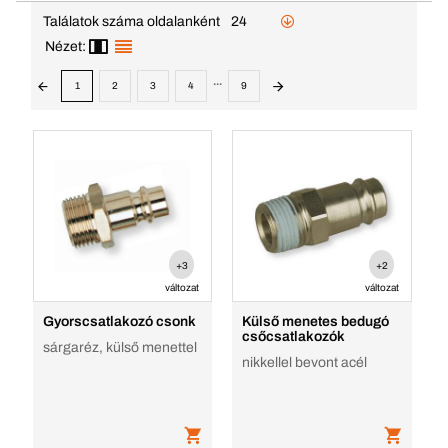
Találatok száma oldalanként
24
Nézet:
...
1
2
3
4
9
+3
+2
változat
változat
Gyorscsatlakozó csonk
Külső menetes bedugó
csőcsatlakozók
sárgaréz, külső menettel
nikkellel bevont acél