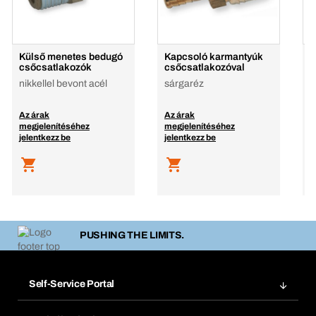
Külső menetes bedugó
Kapcsoló karmantyúk
G
csőcsatlakozók
csőcsatlakozóval
s
nikkellel bevont acél
sárgaréz
Az árak
Az árak
A
megjelenítéséhez
megjelenítéséhez
m
jelentkezz be
jelentkezz be
j
PUSHING THE LIMITS.
Self-Service Portal
Megrendelések