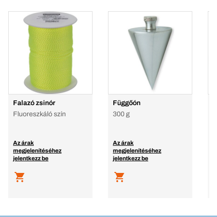
Falazó zsinór
Függőón
F
h
Fluoreszkáló szín
300 g
A
Az árak
Az árak
A
megjelenítéséhez
megjelenítéséhez
m
jelentkezz be
jelentkezz be
j