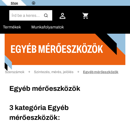
Shop
Termékek
Munkafolyamatok
EGYÉB MÉRŐESZKÖZÖK
Szűrő
Szerszámok
Szintezés, mérés, jelölés
Egyéb mérőeszközök
Egyéb mérőeszközök
3 kategória
Egyéb
mérőeszközök: