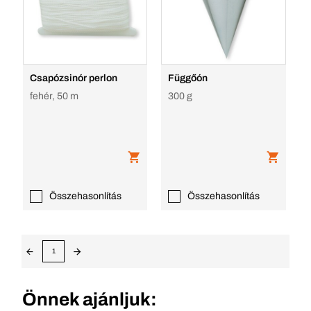
Csapózsinór perlon
Függőón
fehér, 50 m
300 g
Összehasonlítás
Összehasonlítás
1
Önnek ajánljuk: