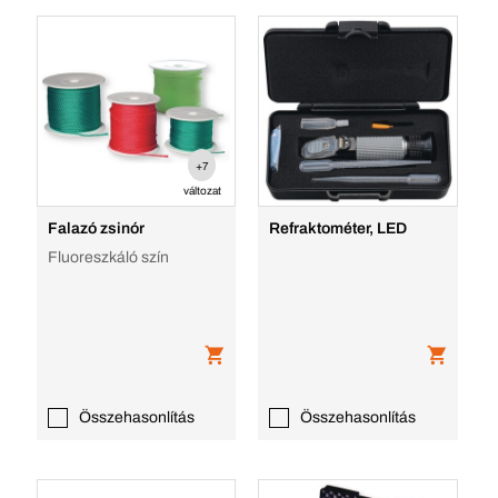
+7
változat
Falazó zsinór
Refraktométer, LED
Fluoreszkáló szín
Összehasonlítás
Összehasonlítás