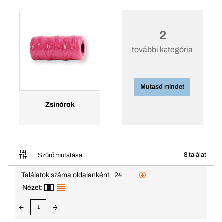
2
további kategória
Mutasd mindet
Zsinórok
8 találat
Szűrő mutatása
Találatok száma oldalanként
24
Nézet:
1