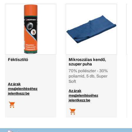
Féktisztító
Mikroszálas kendő,
A
szuper puha
l
70% poliészter - 30%
7
poliamid, 5 db, Super
Soft
Az árak
A
megjelenítéséhez
m
Az árak
jelentkezz be
j
megjelenítéséhez
jelentkezz be