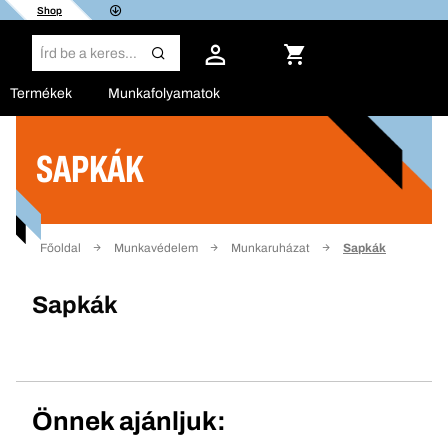
Shop
Termékek
Munkafolyamatok
SAPKÁK
Szűrő
Főoldal
Munkavédelem
Munkaruházat
Sapkák
Sapkák
Önnek ajánljuk: