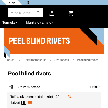
Shop
Termékek
Munkafolyamatok
PEEL BLIND RIVETS
Szűrő
Főoldal
Rögzítéstechnika
Szegecsek
Peel blind rivets
Peel blind rivets
1 találat
Szűrő mutatása
Találatok száma oldalanként
24
Nézet: