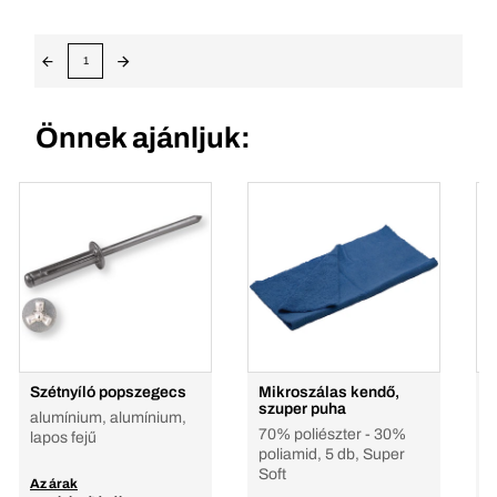
1
Önnek ajánljuk:
Szétnyíló popszegecs
Mikroszálas kendő,
F
szuper puha
alumínium, alumínium,
70% poliészter - 30%
lapos fejű
poliamid, 5 db, Super
Soft
Az árak
A