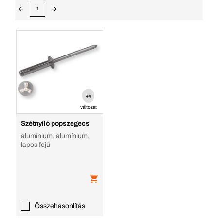
1
+4
változat
Szétnyíló popszegecs
alumínium, alumínium,
lapos fejű
Összehasonlítás