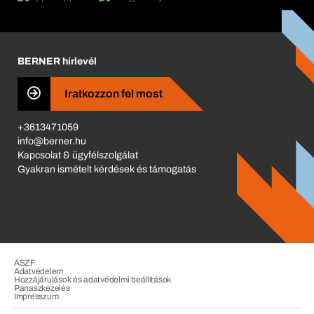
Katalógus
Corporate Responsibility
Karrier
BERNER hírlevél
Business Conduct
Iratkozzon fel most
+3613471059
info@berner.hu
Kapcsolat & ügyfélszolgálat
Gyakran ismételt kérdések és támogatás
ÁSZF
Adatvédelem
Hozzájárulások és adatvédelmi beállítások
Panaszkezelés
Impresszum