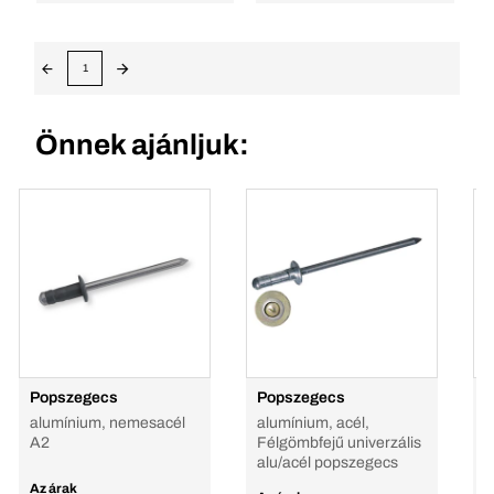
1
Önnek ajánljuk:
Popszegecs
Popszegecs
P
alumínium, nemesacél
alumínium, acél,
a
A2
Félgömbfejű univerzális
A
alu/acél popszegecs
Az árak
A