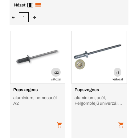
Nézet:
1
+22
+3
változat
változat
Popszegecs
Popszegecs
alumínium, nemesacél
alumínium, acél,
A2
Félgömbfejű univerzális
alu/acél popszegecs