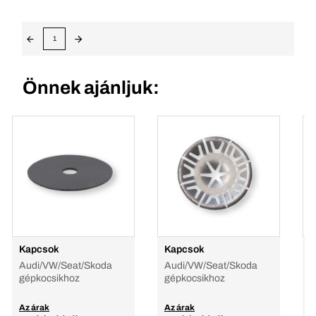
1
Önnek ajánljuk:
Kapcsok
Kapcsok
F
Audi/VW/Seat/Skoda
Audi/VW/Seat/Skoda
gépkocsikhoz
gépkocsikhoz
Az árak
Az árak
A