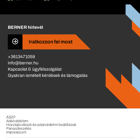
Katalógus
Corporate Responsibility
Karrier
BERNER hírlevél
Business Conduct
Iratkozzon fel most
+3613471059
info@berner.hu
Kapcsolat & ügyfélszolgálat
Gyakran ismételt kérdések és támogatás
ÁSZF
Adatvédelem
Hozzájárulások és adatvédelmi beállítások
Panaszkezelés
Impresszum