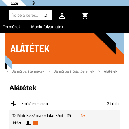
Shop
Termékek
Munkafolyamatok
ALÁTÉTEK
Szűrő
al
Járműipari termékek
Járműipari rögzítőelemek
Alátétek
Alátétek
2 találat
Szűrő mutatása
Találatok száma oldalanként
24
Nézet: