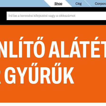
Shop
Cég
Corpora
NLÍTŐ ALÁTÉ
 GYŰRŰK