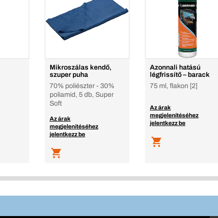
Mikroszálas kendő,
Azonnali hatású
szuper puha
légfrissítő – barack
70% poliészter - 30%
75 ml, flakon [2]
poliamid, 5 db, Super
Soft
Az árak
megjelenítéséhez
Az árak
jelentkezz be
megjelenítéséhez
jelentkezz be