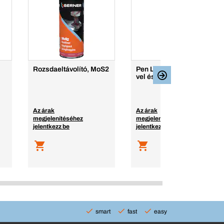
Rozsdaeltávolító, MoS2
Pen Light LED USB-C-
vel és mágnessel
Az árak
Az árak
megjelenítéséhez
megjelenítéséhez
jelentkezz be
jelentkezz be
smart
fast
easy