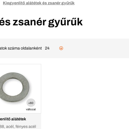
Kiegyenlítő alátétek és zsanér gyűrűk
 és zsanér gyűrűk
latok száma oldalanként
24
+60
változat
enlítő alátétek
8, acél, fényes acél