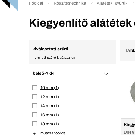
Főoldal
Rögzítéstechnika
Alátétek, gyűrűk
Kiegyenlítő alátétek
kiválasztott szűrő
Talá
nem lett szűrő kiválasztva
belső-? d4
10 mm
1
12 mm
1
14 mm
1
16 mm
1
18 mm
1
Kiegy
DIN 98
mutass többet