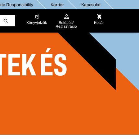
te Responsibility
Karrier
Kapcsolat
Könyvjelzők
Belépés/
Kosár
Regisztráció
TEK ÉS