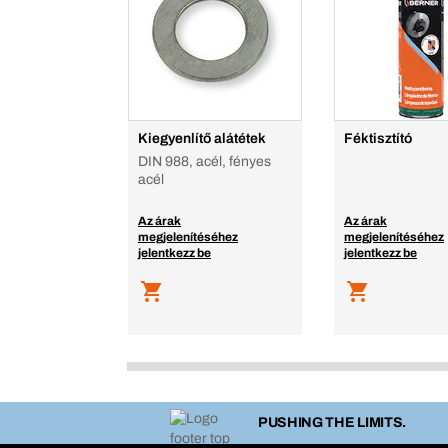
Kiegyenlítő alátétek
Féktisztító
DIN 988, acél, fényes
acél
Az árak
Az árak
megjelenítéséhez
megjelenítéséhez
jelentkezz be
jelentkezz be
PUSHING THE LIMITS.