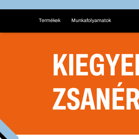
Termékek
Munkafolyamatok
KIEGYE
ZSANÉR