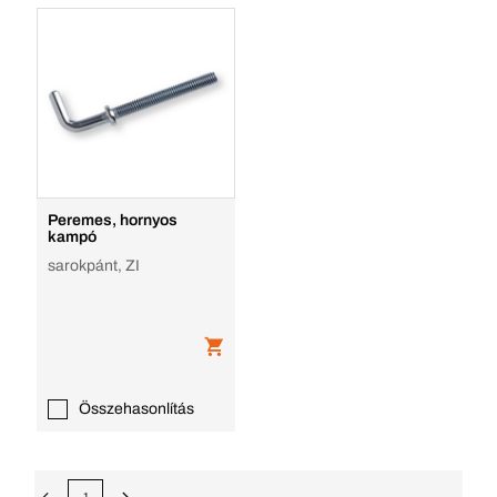
Peremes, hornyos
kampó
sarokpánt, ZI
Összehasonlítás
1