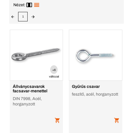
Nézet:
1
+6
változat
Állványcsavarok
Gyűrűs csavar
facsavar-menettel
feszítő, acél, horganyzott
DIN 7998, Acél,
horganyzott