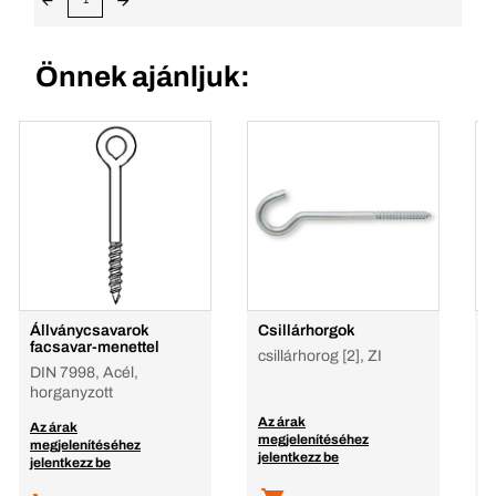
Önnek ajánljuk:
Állványcsavarok
Csillárhorgok
S
facsavar-menettel
csillárhorog [2], ZI
s
DIN 7998, Acél,
horganyzott
Az árak
A
Az árak
megjelenítéséhez
m
megjelenítéséhez
jelentkezz be
j
jelentkezz be