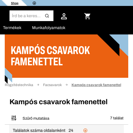
Shop
Termékek
Munkafolyamatok
KAMPÓS CSAVAROK
Szűrő
FAMENETTEL
Rögzítéstechnika
Facsavarok
Kampós csavarok famenettel
Kampós csavarok famenettel
7 találat
Szűrő mutatása
Találatok száma oldalanként
24