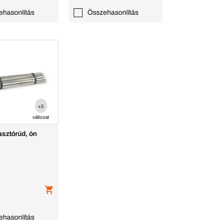
ehasonlítás
Összehasonlítás
+3
változat
asztórúd, ón
ehasonlítás