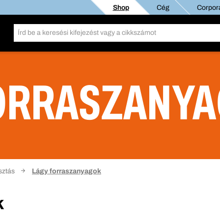
Shop
Cég
Corpora
ORRASZANY
sztás
Lágy forraszanyagok
k