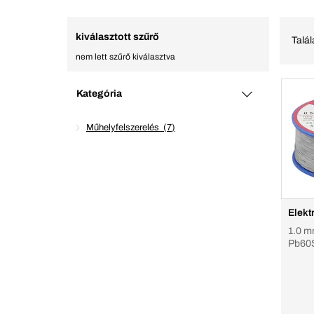
kiválasztott szűrő
Talá
nem lett szűrő kiválasztva
Kategória
Műhelyfelszerelés
7
Elekt
1.0 m
Pb60