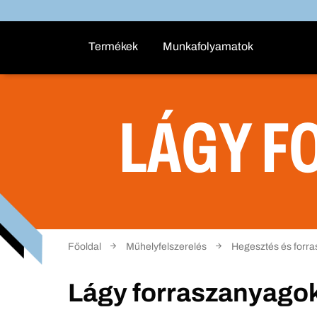
Termékek
Munkafolyamatok
LÁGY F
Főoldal
Műhelyfelszerelés
Hegesztés és forra
Lágy forraszanyago