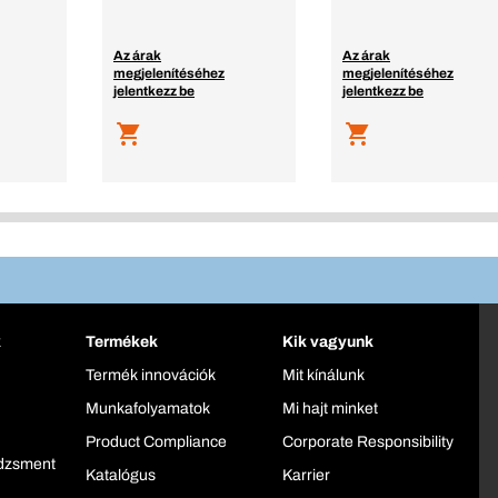
Az árak
Az árak
megjelenítéséhez
megjelenítéséhez
jelentkezz be
jelentkezz be
k
Termékek
Kik vagyunk
Termék innovációk
Mit kínálunk
Munkafolyamatok
Mi hajt minket
Product Compliance
Corporate Responsibility
dzsment
Katalógus
Karrier