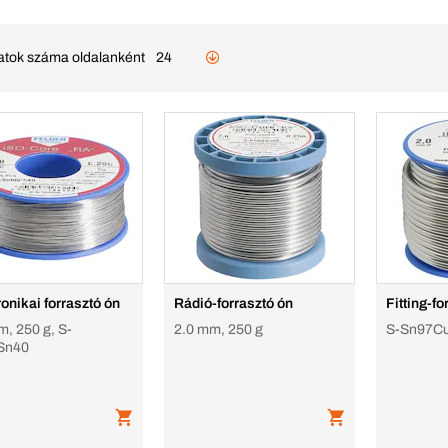
latok száma oldalanként
24
ronikai forrasztó ón
Rádió-forrasztó ón
Fitting-f
m, 250 g, S-
2.0 mm, 250 g
S-Sn97Cu
Sn40