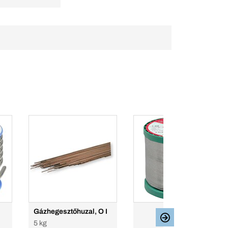
Gázhegesztőhuzal, O I
5 kg