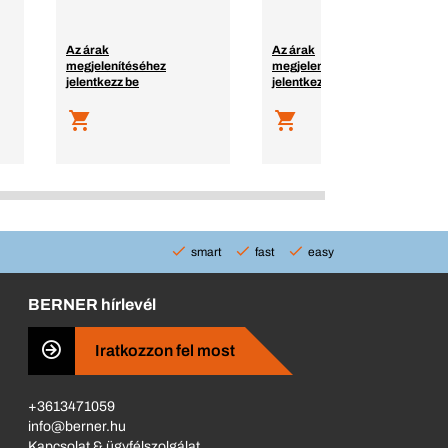
Az árak
Az árak
megjelenítéséhez
megjelenítéséhez
jelentkezz be
jelentkezz be
smart
fast
easy
BERNER hírlevél
Iratkozzon fel most
+3613471059
info@berner.hu
Kapcsolat & ügyfélszolgálat