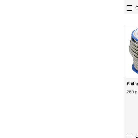
Ö
Fitti
250 g
Ö