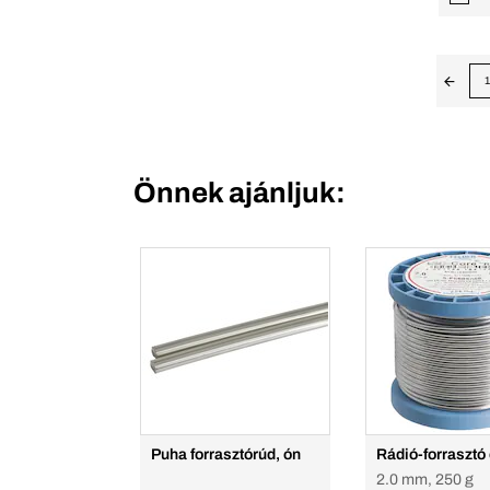
1
Önnek ajánljuk:
Puha forrasztórúd, ón
Rádió-forrasztó
2.0 mm, 250 g