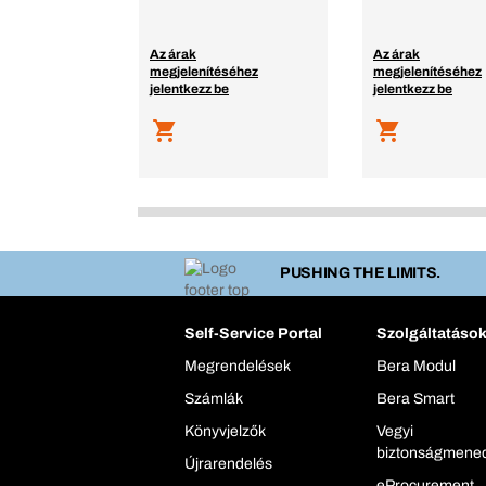
Az árak
Az árak
megjelenítéséhez
megjelenítéséhez
jelentkezz be
jelentkezz be
PUSHING THE LIMITS.
Self-Service Portal
Szolgáltatáso
Megrendelések
Bera Modul
Számlák
Bera Smart
Könyvjelzők
Vegyi
biztonságmene
Újrarendelés
eProcurement