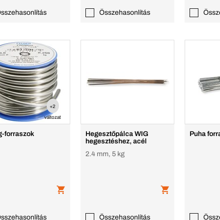
sszehasonlítás
Összehasonlítás
Össz
+2
változat
ng-forraszok
Hegesztőpálca WIG
Puha forr
hegesztéshez, acél
2.4 mm, 5 kg
sszehasonlítás
Összehasonlítás
Össz