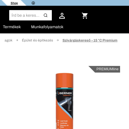
Shop
Termékek
Munkafolyamatok
 anyagok
Épület és építkezés
Szivárgáskereső −15 °C Premium
PREMIUMline