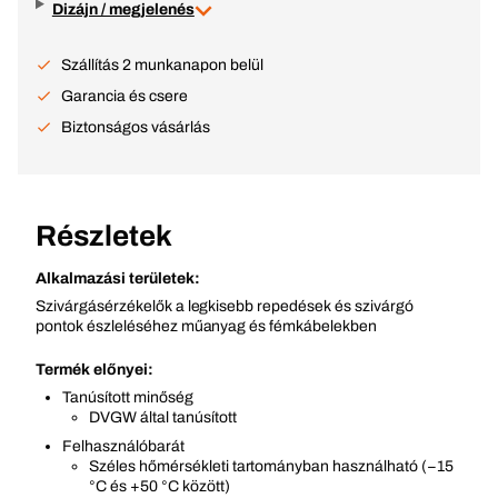
Dizájn / megjelenés
Szállítás 2 munkanapon belül
Garancia és csere
Biztonságos vásárlás
Részletek
Alkalmazási területek:
Szivárgásérzékelők a legkisebb repedések és szivárgó
pontok észleléséhez műanyag és fémkábelekben
Termék előnyei:
Tanúsított minőség
DVGW által tanúsított
Felhasználóbarát
Széles hőmérsékleti tartományban használható (−15
°C és +50 °C között)