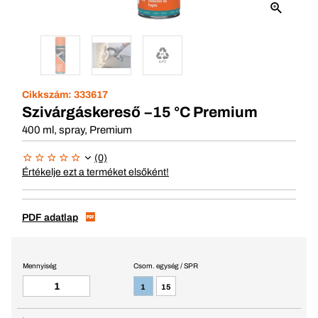
Cikkszám:
333617
Szivárgáskereső −15 °C Premium
400 ml, spray, Premium
(0)
Értékelje ezt a terméket elsőként!
PDF adatlap
Mennyiség
Csom. egység / SPR
1
15