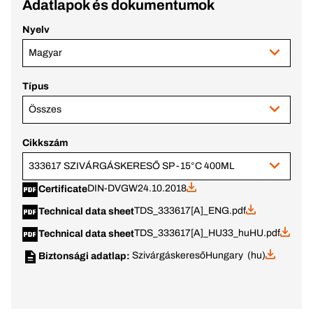
Adatlapok és dokumentumok
Nyelv
Magyar
Típus
Összes
Cikkszám
333617 SZIVÁRGÁSKERESŐ SP -15°C 400ML
DIN-DVGW
24.10.2018
Certificate
TDS_333617[A]_ENG.pdf
Technical data sheet
TDS_333617[A]_HU33_huHU.pdf
Technical data sheet
Szivárgáskereső
Hungary (hu)
Biztonsági adatlap: