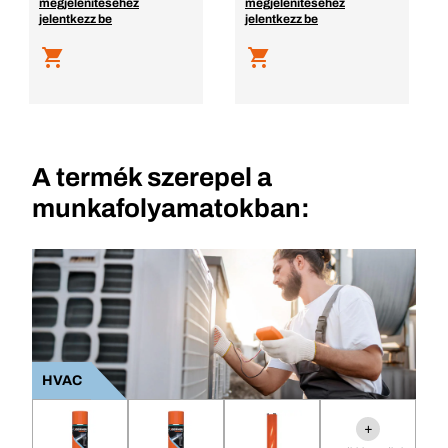
megjelenítéséhez
megjelenítéséhez
jelentkezz be
jelentkezz be
A termék szerepel a
munkafolyamatokban:
HVAC
+