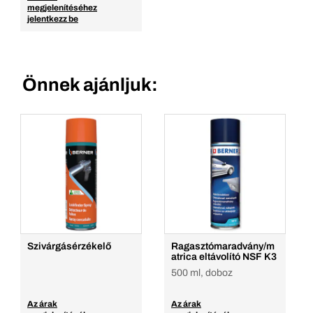
megjelenítéséhez
jelentkezz be
Önnek ajánljuk:
Szivárgásérzékelő
Ragasztómaradvány/m
atrica eltávolító NSF K3
500 ml, doboz
Az árak
Az árak