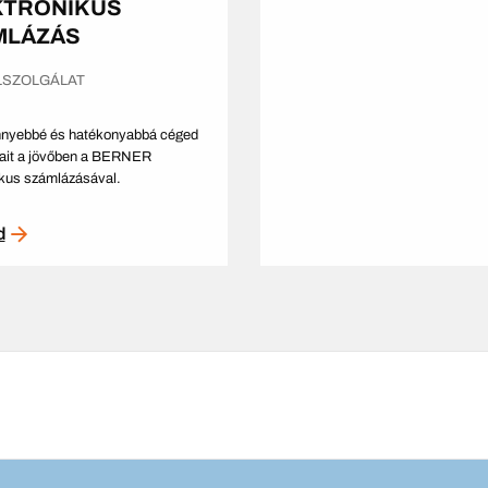
KTRONIKUS
MLÁZÁS
LSZOLGÁLAT
nnyebbé és hatékonyabbá céged
ait a jövőben a BERNER
ikus számlázásával.
d