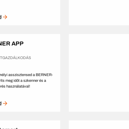
d
NER APP
ETGAZDÁLKODÁS
mélyi asszisztensed a BERNER-
ríts meg időt a szkenner és a
érés használatával!
d