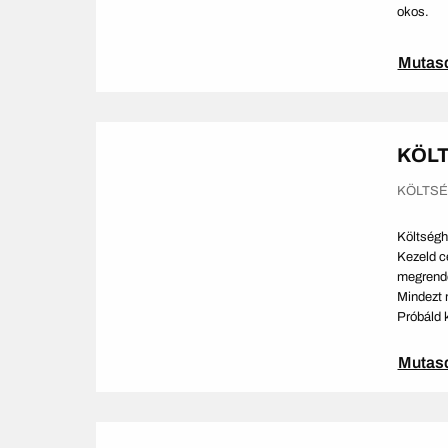
okos.
Mutas
KÖL
KÖLTS
Költségh
Kezeld c
megrende
Mindezt 
Próbáld k
Mutas