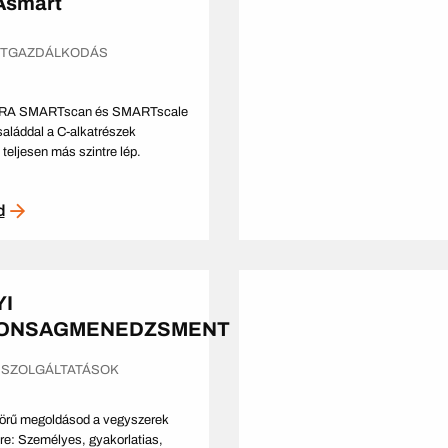
smart
ETGAZDÁLKODÁS
ERA SMARTscan és SMARTscale
aláddal a C-alkatrészek
teljesen más szintre lép.
d
I
TONSAGMENEDZSMENT
 SZOLGÁLTATÁSOK
körű megoldásod a vegyszerek
re: Személyes, gyakorlatias,