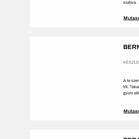
szabva.
Mutas
BER
KÉSZL
A te sze
től. Taka
gyors el
Mutas