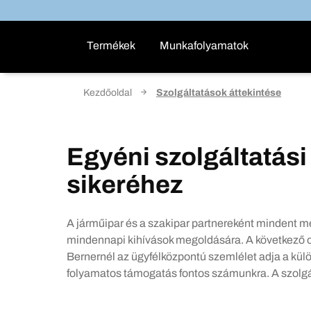
Termékek
Munkafolyamatok
Kezdőoldal
Szolgáltatások áttekintése
Egyéni szolgáltatás
sikeréhez
A járműipar és a szakipar partnereként mindent m
mindennapi kihívások megoldására. A következő o
Bernernél az ügyfélközpontú szemlélet adja a kül
folyamatos támogatás fontos számunkra. A szolgál