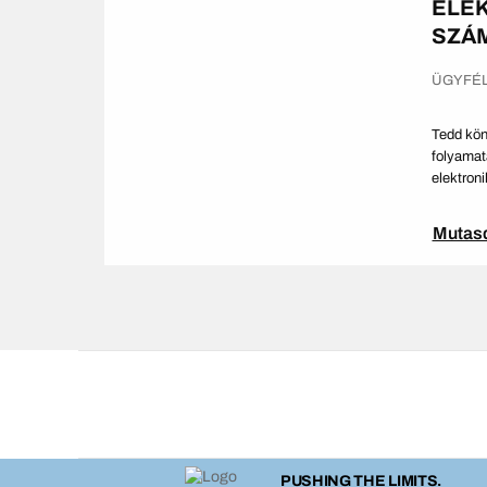
ELE
SZÁ
ÜGYFÉ
Tedd kö
folyamat
elektron
Mutas
PUSHING THE LIMITS.