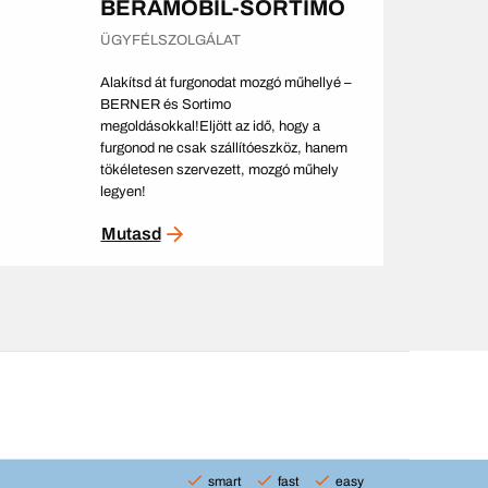
BERAMOBIL-SORTIMO
ÜGYFÉLSZOLGÁLAT
Alakítsd át furgonodat mozgó műhellyé –
BERNER és Sortimo
megoldásokkal!Eljött az idő, hogy a
furgonod ne csak szállítóeszköz, hanem
tökéletesen szervezett, mozgó műhely
legyen!
Mutasd
smart
fast
easy