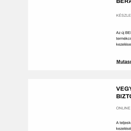
BERA
KÉSZL
Az új B
termékcs
kezelése 
Mutas
VEGY
BIZ
ONLINE
A teljes
kezelésé