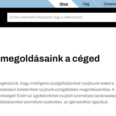
Shop
Cég
Corpora
i megoldásaink a céged
egteszünk, hogy intelligens szolgáltatásokat nyújtsunk neked a
ldalakon betekintést nyújtunk szolgáltatási megoldásainkba. A
önbséget! Ezért az ügyfeleinknek nyújtott személyes tanácsadás
tatásainkat személyre szabottan, az igényeidhez igazítjuk.