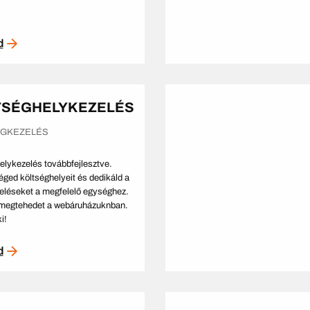
d
TSÉGHELYKEZELÉS
ÉGKEZELÉS
elykezelés továbbfejlesztve.
éged költséghelyeit és dedikáld a
léseket a megfelelő egységhez.
megtehedet a webáruházuknban.
i!
d