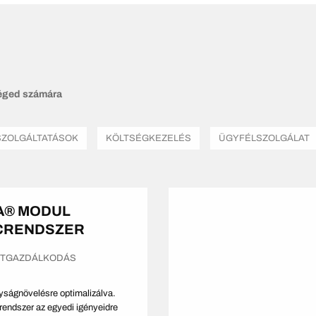
éged számára
SZOLGÁLTATÁSOK
KÖLTSÉGKEZELÉS
ÜGYFÉLSZOLGÁLAT
A® MODUL
CRENDSZER
ETGAZDÁLKODÁS
ságnövelésre optimalizálva.
rendszer az egyedi igényeidre