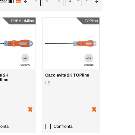
zza:
1
2
3
4
7
PREMIUMline
TOPline
+4
+14
varianti
varianti
te 2K
Cacciavite 2K TOPline
line
LS
ronta
Confronta