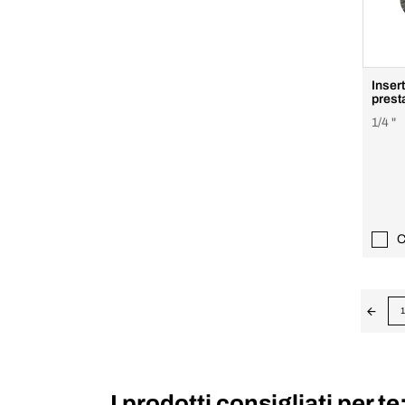
Insert
prest
1/4 "
C
1
I prodotti consigliati per te