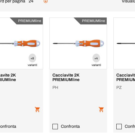
rd per pagina
24
Visuali
PREMIUMline
PREMIUMline
+8
+4
varianti
varianti
avite 2K
Cacciavite 2K
Cacciavi
IUMline
PREMIUMline
PREMIUM
PH
PZ
onfronta
Confronta
Conf