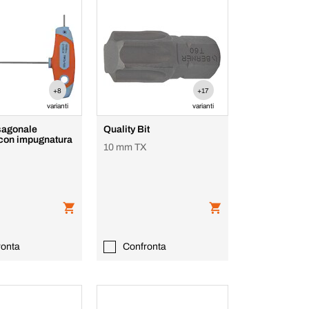
+8
+17
varianti
varianti
sagonale
Quality Bit
con impugnatura
10 mm TX
ronta
Confronta