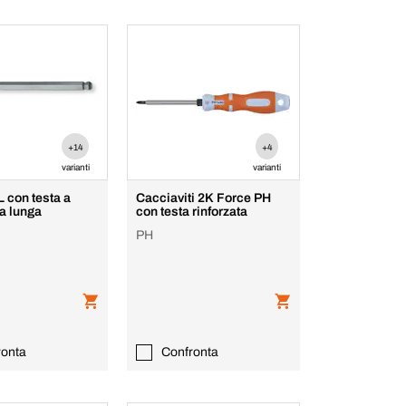
+14
+4
varianti
varianti
L con testa a
Cacciaviti 2K Force PH
ra lunga
con testa rinforzata
PH
ronta
Confronta