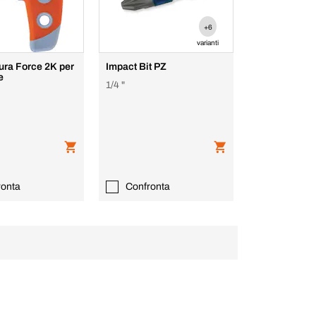
+6
varianti
ura Force 2K per
Impact Bit PZ
e
1/4 "
ronta
Confronta