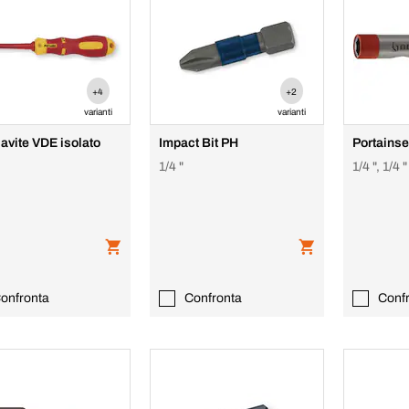
+4
+2
varianti
varianti
avite VDE isolato
Impact Bit PH
Portainse
1/4 "
1/4 ", 1/4 "
onfronta
Confronta
Conf