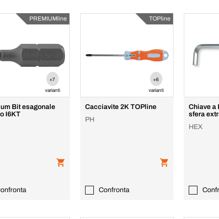
PREMIUMline
TOPline
+7
+6
varianti
varianti
um Bit esagonale
Cacciavite 2K TOPline
Chiave a 
no I6KT
sfera ext
PH
HEX
onfronta
Confronta
Conf