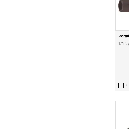
Porta
1/4 ",
C