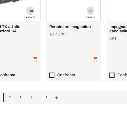
+18
+2
varianti
varianti
i TX ad alte
Portainserti magnetico
Impugnat
azioni 1/4
cacciavit
1/4 ", 1/4 "
6KT
onfronta
Confronta
Conf
...
2
3
4
7
: