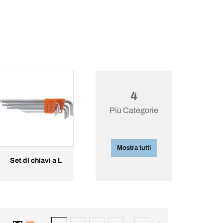
4
Più Categorie
Mostra tutti
Set di chiavi a L
...