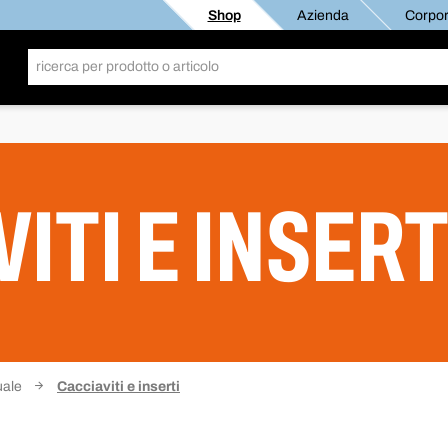
Shop
Azienda
Corpor
ITI E INSERT
uale
Cacciaviti e inserti