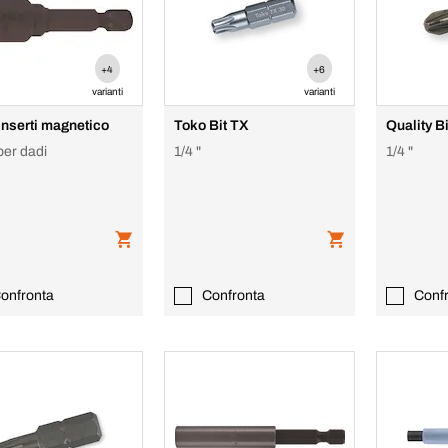
+4
+6
varianti
varianti
inserti magnetico
Toko Bit TX
Quality B
 per dadi
1/4 "
1/4 "
onfronta
Confronta
Conf