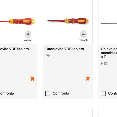
+9
+4
varianti
varianti
avite VDE isolato
Cacciavite VDE isolato
Chiave e
maschio 
PH
a T
HEX
onfronta
Confronta
Conf