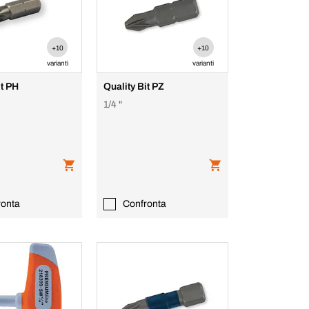
+10
+10
varianti
varianti
it PH
Quality Bit PZ
1/4 "
ronta
Confronta