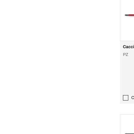
Cacci
PZ
C