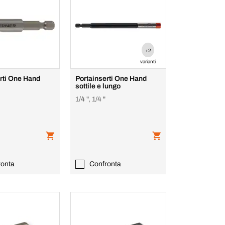
+2
varianti
rti One Hand
Portainserti One Hand
sottile e lungo
1/4 ", 1/4 "
ronta
Confronta