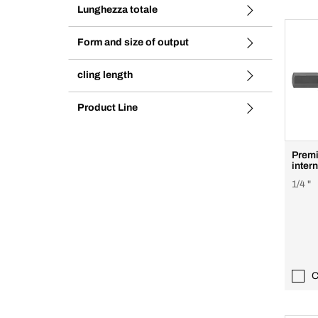
Lunghezza totale
Form and size of output
cling length
Product Line
Premi
inter
1/4 "
C