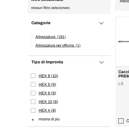
Reco
nessun filtro selezionato
Categorie
Attrezzatura
161
Attrezzatura per officina
1
Tipo di Impronta
Cacci
HEX 8
10
PREM
LS
HEX 5
9
HEX 6
9
HEX 10
8
HEX 4
8
mostra di più
C