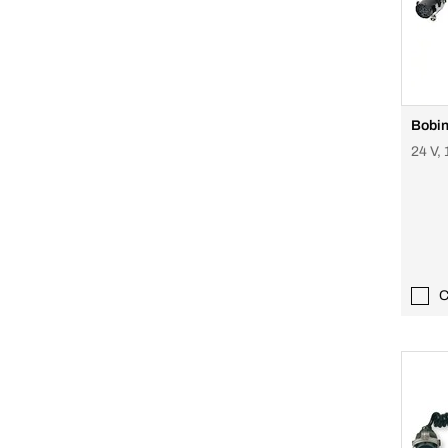
Bobin
24 V, 
C