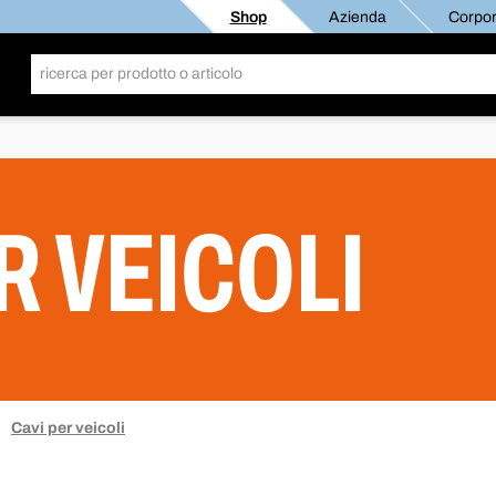
Shop
Azienda
Corpor
R VEICOLI
Cavi per veicoli