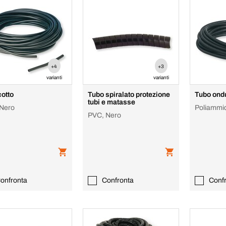
+4
+3
varianti
varianti
otto
Tubo spiralato protezione
Tubo ondu
tubi e matasse
Nero
Poliammid
PVC, Nero
onfronta
Confronta
Conf