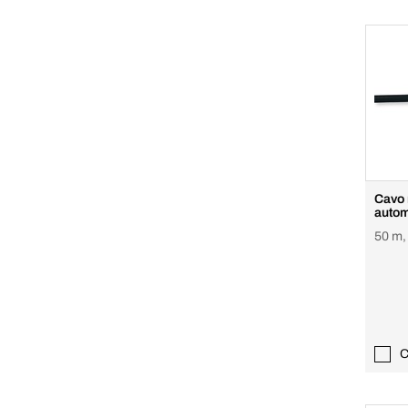
Cavo 
autom
50 m, 
C