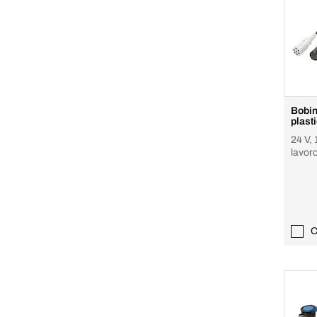
Bobin
plast
24 V, 
lavor
C