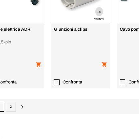
+4
varianti
le elettrica ADR
Giunzioni a clips
Cavo pont
15-pin
onfronta
Confronta
Conf
2
: