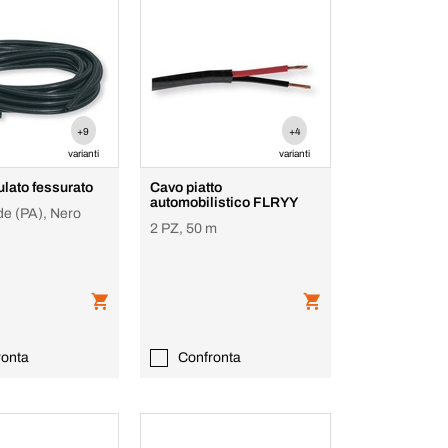
+9
+4
varianti
varianti
lato fessurato
Cavo piatto
automobilistico FLRYY
e (PA), Nero
2 PZ, 50 m
ronta
Confronta