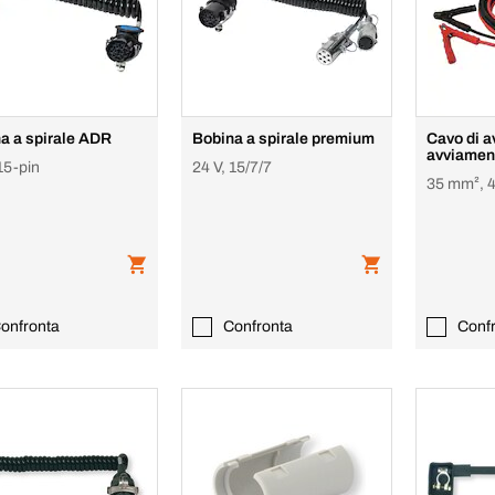
a a spirale ADR
Bobina a spirale premium
Cavo di a
avviamen
15-pin
24 V, 15/7/7
35 mm², 
onfronta
Confronta
Conf