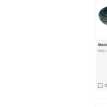
Manic
PVC, 
C