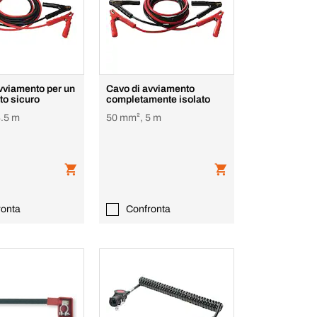
vviamento per un
Cavo di avviamento
to sicuro
completamente isolato
4.5 m
50 mm², 5 m
ronta
Confronta