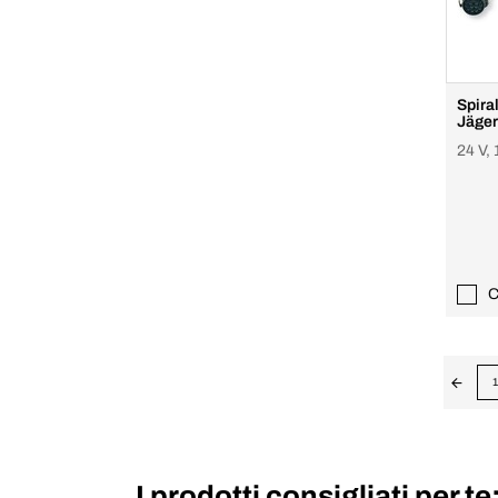
Spira
Jäger
24 V, 
C
1
I prodotti consigliati per te