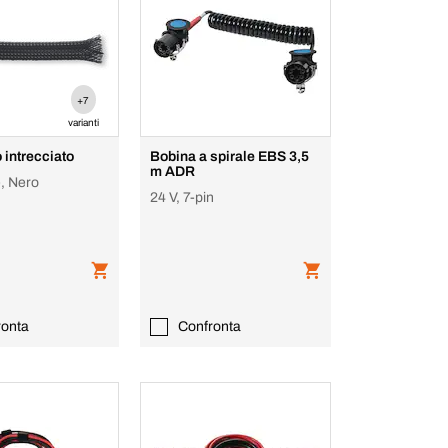
+7
varianti
 intrecciato
Bobina a spirale EBS 3,5
m ADR
e, Nero
24 V, 7-pin
ronta
Confronta