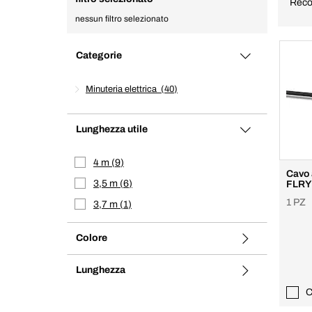
Reco
nessun filtro selezionato
Categorie
Minuteria elettrica
40
Lunghezza utile
4 m
9
Cavo 
3,5 m
6
FLRY
1 PZ
3,7 m
1
Colore
Lunghezza
C