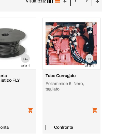
Visualizza:
1
2
+11
+6
varianti
varianti
eria
Tubo Corrugato
istico FLY
Poliammide 6, Nero,
tagliato
ronta
Confronta