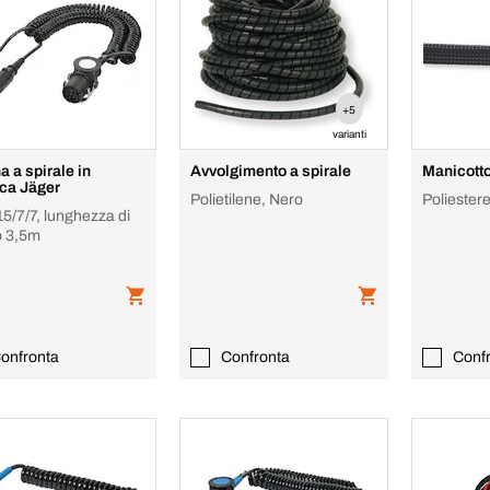
+5
varianti
a a spirale in
Avvolgimento a spirale
Manicotto
ica Jäger
Polietilene, Nero
Poliester
15/7/7, lunghezza di
o 3,5m
onfronta
Confronta
Conf