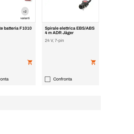
+2
varianti
e batteria F1010
Spirale elettrica EBS/ABS
4 m ADR Jäger
24 V, 7-pin
ronta
Confronta