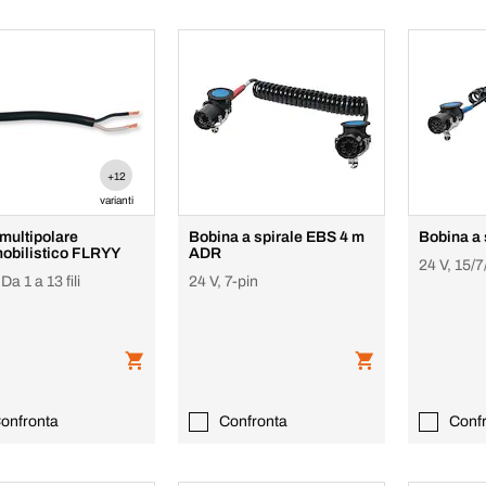
+12
varianti
multipolare
Bobina a spirale EBS 4 m
Bobina a 
obilistico FLRYY
ADR
24 V, 15/7
Da 1 a 13 fili
24 V, 7-pin
onfronta
Confronta
Conf