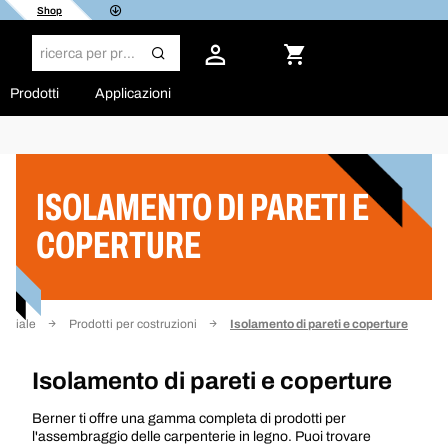
Shop
Prodotti
Applicazioni
Filtro
ISOLAMENTO DI PARETI E
COPERTURE
niziale
Prodotti per costruzioni
Isolamento di pareti e coperture
Isolamento di pareti e coperture
Berner ti offre una gamma completa di prodotti per
l'assembraggio delle carpenterie in legno. Puoi trovare