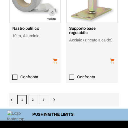
+2
varianti
Nastro butilico
Supporto base
regolabile
10 m, Alluminio
Acciaio (zincato a caldo)
Confronta
Confronta
1
2
3
PUSHING THE LIMITS.