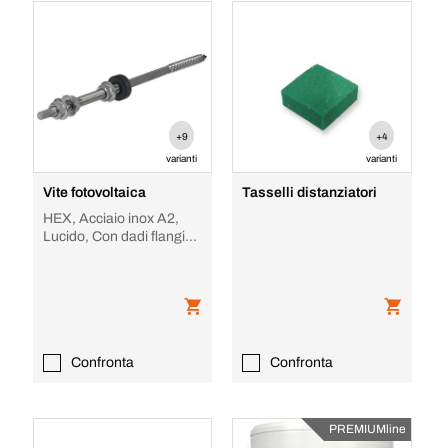
+9
+4
varianti
varianti
Vite fotovoltaica
Tasselli distanziatori
HEX, Acciaio inox A2,
Lucido, Con dadi flangiati
di bloccaggio e
guarnizione in
Confronta
Confronta
PREMIUMline