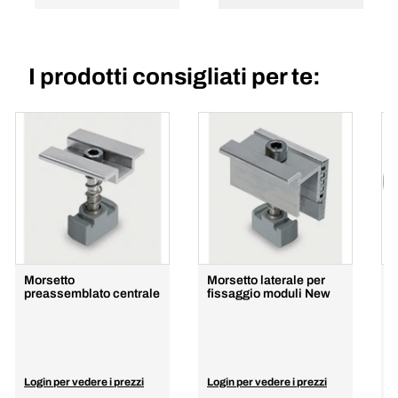
I prodotti consigliati per te:
Morsetto
Morsetto laterale per
N
preassemblato centrale
fissaggio moduli New
u
2
Login per vedere i prezzi
Login per vedere i prezzi
L