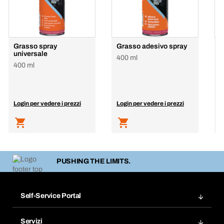
Grasso spray
Grasso adesivo spray
V
universale
400 ml
4
400 ml
Login per vedere i prezzi
Login per vedere i prezzi
L
PUSHING THE LIMITS.
Self-Service Portal
Ordini
Servizi