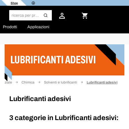
Shop
Prodotti
Applicazioni
Filtro
LUBRIFICANTI ADESIVI
iniziale
Chimica
Solventi e lubrificanti
Lubrificanti adesivi
Lubrificanti adesivi
3 categorie in
Lubrificanti adesivi: