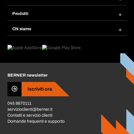
Fatture
Bera Modul
Modelli d'ordine
Prodotti
Bera Smart
Acquista di nuovo
Innovazioni di prodotto
Chemical Safety Management
Chi siamo
Ordini programmati
Applicazioni
eProcurement
Cosa offriamo
FAQ
Product Compliance
Trova prodotti
Cosa ci spinge
Cataloghi e brochure
Corporate Responsibility
Carriera
BERNER newsletter
Business Conduct
Iscriviti ora
045 8670111
servizioclienti@berner.it
Contatti e servizio clienti
Domande frequenti e supporto