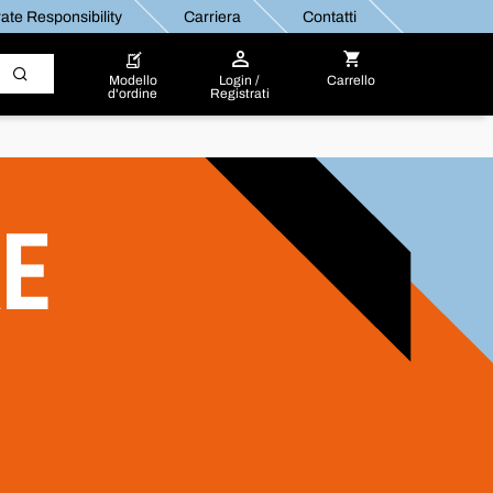
ate Responsibility
Carriera
Contatti
Modello
Login /
Carrello
d'ordine
Registrati
RE