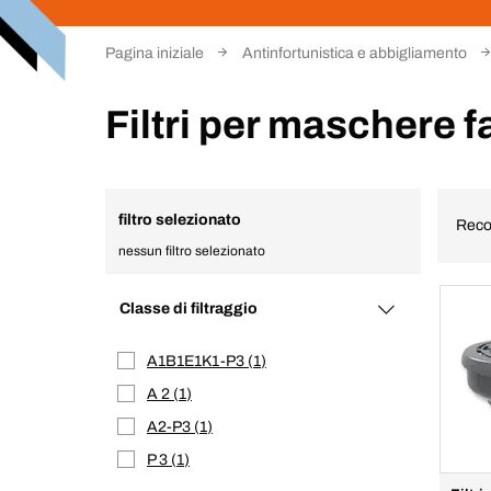
Pagina iniziale
Antinfortunistica e abbigliamento
Filtri per maschere f
filtro selezionato
Reco
nessun filtro selezionato
Classe di filtraggio
A1B1E1K1-P3
1
A 2
1
A2-P3
1
P 3
1