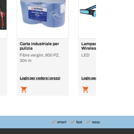
Carta industriale per
Lampada Neck-2-light
pulizia
Wireless 360°
Fibre vergini, 800 PZ,
LED
304 m
Login per vedere i prezzi
Login per vedere i prezzi
smart
fast
easy