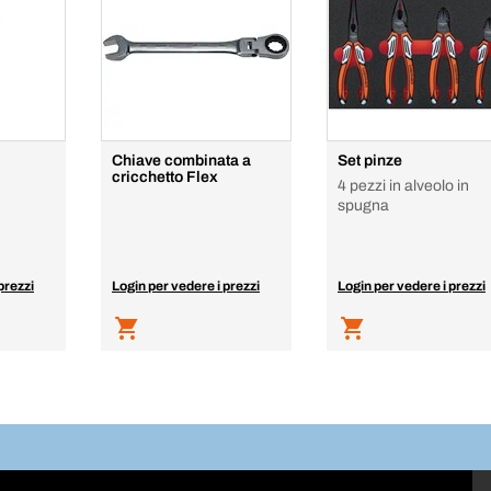
Chiave combinata a
Set pinze
cricchetto Flex
4 pezzi in alveolo in
spugna
prezzi
Login per vedere i prezzi
Login per vedere i prezzi