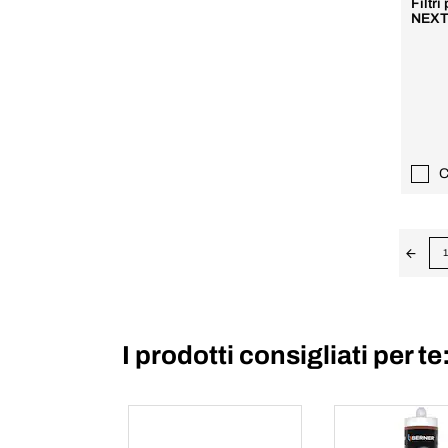
Filtr
NEXT 
C
1
I prodotti consigliati per te