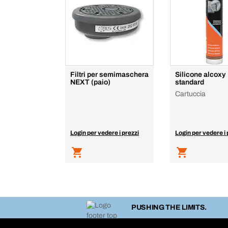
Filtri per semimaschera
Silicone alcoxy
NEXT (paio)
standard
Cartuccia
Login per vedere i prezzi
Login per vedere i 
PUSHING THE LIMITS.