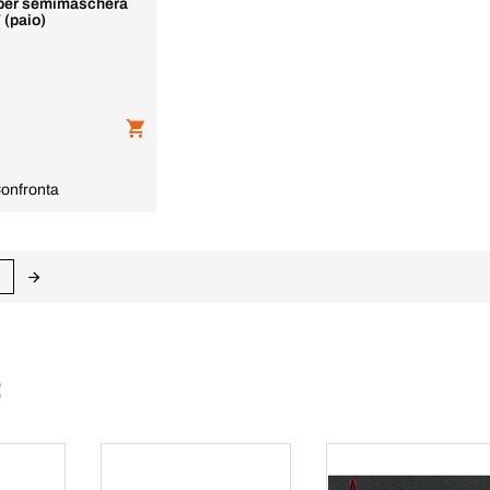
i per semimaschera
(paio)
onfronta
: