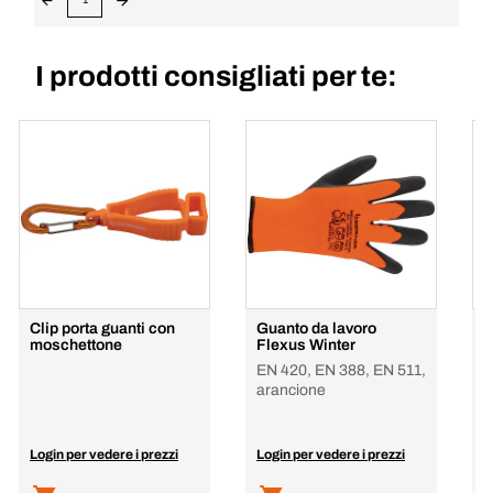
I prodotti consigliati per te:
Clip porta guanti con
Guanto da lavoro
G
moschettone
Flexus Winter
EN 420, EN 388, EN 511,
E
arancione
b
Login per vedere i prezzi
Login per vedere i prezzi
L