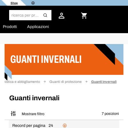
Shop
Prodotti
Applicazioni
Filtro
GUANTI INVERNALI
rtunistica e abbigliamento
Guanti di protezione
Guanti invernali
Guanti invernali
7 posizioni
Mostrare filtro
Record per pagina
24