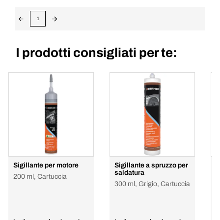
1
I prodotti consigliati per te:
Sigillante per motore
Sigillante a spruzzo per
F
saldatura
r
200 ml, Cartuccia
t
300 ml, Grigio, Cartuccia
5