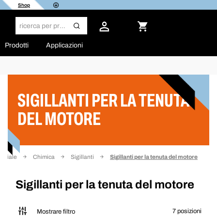
Shop
Prodotti
Applicazioni
Filtro
SIGILLANTI PER LA TENUTA
DEL MOTORE
niziale
Chimica
Sigillanti
Sigillanti per la tenuta del motore
Sigillanti per la tenuta del motore
7 posizioni
Mostrare filtro